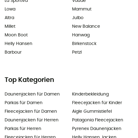
La Sportiva
Vaude
Lowa
Mammut
Altra
Julbo
Millet
New Balance
Moon Boot
Hanwag
Helly Hansen
Birkenstock
Barbour
Petzl
Top Kategorien
Daunenjacken für Damen
Kinderbekleidung
Parkas für Damen
Fleecejacken für Kinder
Fleecejacken für Damen
Aigle Gummistiefel
Daunenjacken für Herren
Patagonia Fleecejacken
Parkas für Herren
Pyrenex Daunenjacken
Fleecejacken für Herren
Helly Hansen Jacken