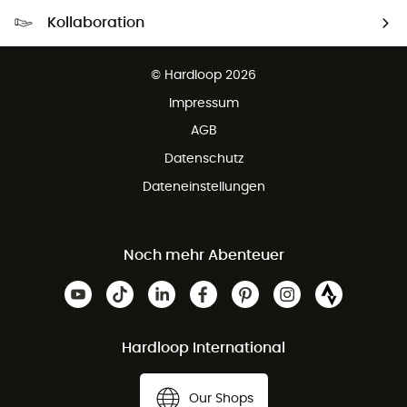
Kostenloser Versand ab 100 €
Kollaboration
Kostenfreier Rückversand - 100 Tage Rückgaberecht
Partnerprogramm
Kundenservice ist kostenlos
© Hardloop 2026
Impressum
AGB
Datenschutz
Dateneinstellungen
Noch mehr Abenteuer
Hardloop International
Our Shops