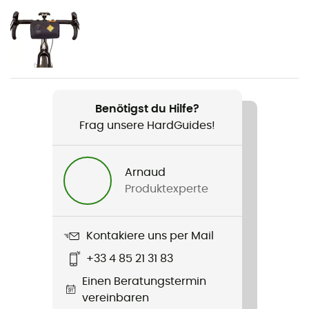
Geschlecht
Herren / Damen
Gewicht
45 g
Benötigst du Hilfe?
Produkt
Frag unsere HardGuides!
Bike Bag 0.3
Wasserdichtigkeit
Arnaud
Nein
Produktexperte
Regenschutz
Ja
Kontakiere uns per Mail
+33 4 85 21 31 83
Label
Einen Beratungstermin
Recycelt / PFC-Free
vereinbaren