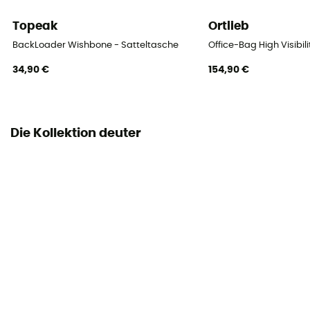
Ort der Tasche
Sattel
Topeak
Ortlieb
BackLoader Wishbone - Satteltasche
Office-Bag High Visibil
34,90 €
154,90 €
Die Kollektion deuter