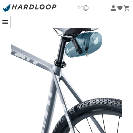
Sommerangebote🔥 -5% EXTRA ab 2 Produkten* Code
DE
Summer5
Nachhaltigkeit
Die
Bike Bag 0.3
von
Deuter
ist ein unverzichtbares