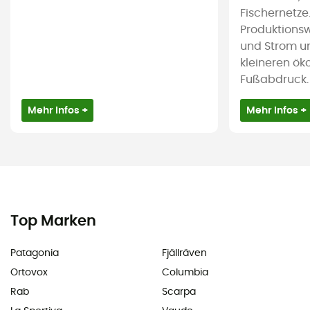
Fischernetze
Produktions
und Strom u
kleineren ök
Fußabdruck.
Mehr Infos +
Mehr Infos +
Top Marken
Patagonia
Fjällräven
Ortovox
Columbia
Rab
Scarpa