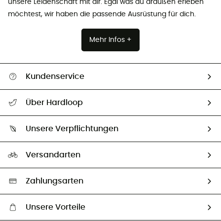
unsere Leidenschaft mit dir. Egal was du draußen erleben
möchtest, wir haben die passende Ausrüstung für dich.
Mehr Infos +
Kundenservice
Alle Hilfethemen
Über Hardloop
Sendungsverfolgung
Über uns
Größentabelle
Unsere Verpflichtungen
HardGuides
Rücksendung & Rückerstattung
Unser Fußabdruck
Unsere Botschafter
Versandarten
Vertrag widerrufen
Second hand
Auswahl an nachhaltigen Produkten
Zahlungsarten
Unsere Vorteile