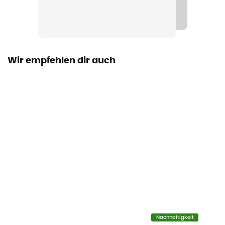
Verschlusssystem
Reißverschluss
Taschen
1 Tasche
Wir empfehlen dir auch
Maß
7 x 8 x 14 cm
Befestigungssystem
Sangles auto-agrippantes
Anzahl der Taschen
Dieses Produkt enthält 1 Beutel
Reflektierende Elemente
Ja
Nachhaltigkeit