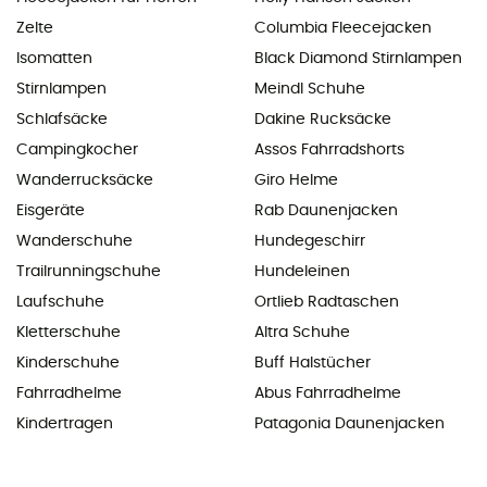
Zelte
Columbia Fleecejacken
Isomatten
Black Diamond Stirnlampen
Stirnlampen
Meindl Schuhe
Schlafsäcke
Dakine Rucksäcke
Campingkocher
Assos Fahrradshorts
Wanderrucksäcke
Giro Helme
Eisgeräte
Rab Daunenjacken
Wanderschuhe
Hundegeschirr
Trailrunningschuhe
Hundeleinen
Laufschuhe
Ortlieb Radtaschen
Kletterschuhe
Altra Schuhe
Kinderschuhe
Buff Halstücher
Fahrradhelme
Abus Fahrradhelme
Kindertragen
Patagonia Daunenjacken