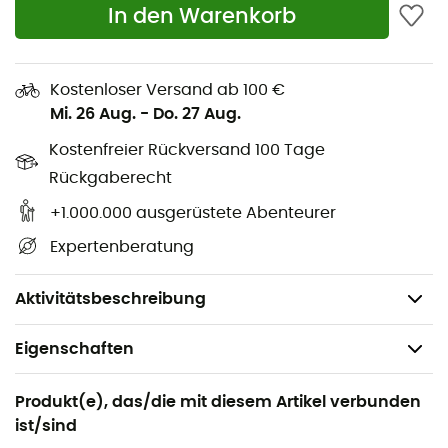
Material: Polyamid-Ripstop
In den Warenkorb
Klettverschluss zur Befestigung der Tasche an den
Sattelstreben und am Sattelgestell
Halterung für Blinklicht
Kostenloser Versand ab 100 €
Mi. 26 Aug.
-
Do. 27 Aug.
3M-Reflexdrucke für bessere Sichtbarkeit
Kostenfreier Rückversand 100 Tage
Robustes, auf der Unterseite waschbares
Außenmaterial
Rückgaberecht
100% aus wiederverwendeten Stoffresten
+1.000.000 ausgerüstete Abenteurer
Ohne PFAS
Expertenberatung
Volumen: 0,3L
Gewicht: 45g
Aktivitätsbeschreibung
Eigenschaften
Geeignet für
Produkt(e), das/die mit diesem Artikel verbunden
Wandern / Radsport
ist/sind