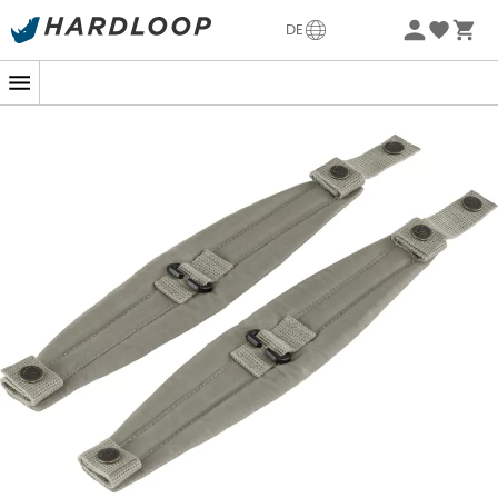
Sommerangebote🔥 -5% EXTRA ab 2 Produkten* Code
DE
Summer5
-5% Extra - Code Summer5