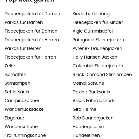
Daunenjacken für Damen
Kinderbekleidung
Parkas für Damen
Fleecejacken für Kinder
Fleecejacken für Damen
Aigle Gummistiefel
Daunenjacken für Herren
Patagonia Fleecejacken
Parkas für Herren
Pyrenex Daunenjacken
Fleecejacken für Herren
Helly Hansen Jacken
Zelte
Columbia Fleecejacken
Isomatten
Black Diamond Stirnlampen
Stirnlampen
Meindl Schuhe
Schlafsäcke
Dakine Rucksäcke
Campingkocher
Assos Fahrradshorts
Wanderrucksäcke
Giro Helme
Eisgeräte
Rab Daunenjacken
Wanderschuhe
Hundegeschirr
Trailrunningschuhe
Hundeleinen