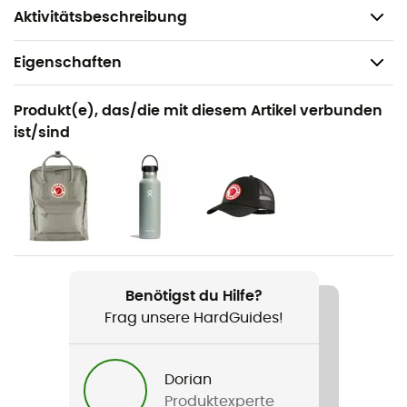
Gewicht: 80 g
Aktivitätsbeschreibung
Eigenschaften
Geeignet für
Produkt(e), das/die mit diesem Artikel verbunden
Alltag
ist/sind
Geschlecht
Herren / Damen
Produkt
Kanken Shoulder Pads
Benötigst du Hilfe?
Frag unsere HardGuides!
Dorian
Produktexperte