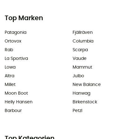
Top Marken
Patagonia
Fjällräven
Ortovox
Columbia
Rab
Scarpa
La Sportiva
Vaude
Lowa
Mammut
Altra
Julbo
Millet
New Balance
Moon Boot
Hanwag
Helly Hansen
Birkenstock
Barbour
Petzl
Top Kategorien