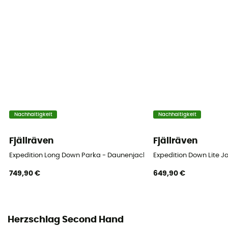
Nachhaltigkeit
Nachhaltigkeit
Fjällräven
Fjällräven
Expedition Long Down Parka - Daunenjacke - Damen
Expedition Down Lite J
749,90 €
649,90 €
Herzschlag Second Hand