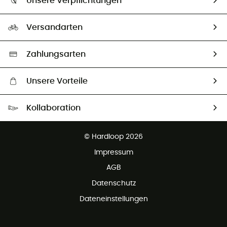
Unsere Verpflichtungen
HardGuides
Rücksendung & Rückerstattung
Unser Fußabdruck
Unsere Botschafter
Versandarten
Vertrag widerrufen
Second hand
Auswahl an nachhaltigen Produkten
Zahlungsarten
Unsere Vorteile
Kostenloser Versand ab 100 €
Kollaboration
Kostenfreier Rückversand - 100 Tage Rückgaberecht
Partnerprogramm
Kundenservice ist kostenlos
© Hardloop 2026
Impressum
AGB
Datenschutz
Dateneinstellungen