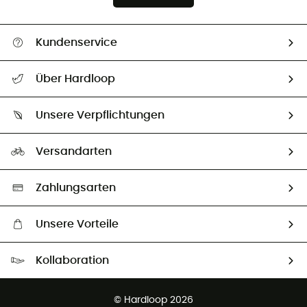
Kundenservice
Alle Hilfethemen
Über Hardloop
Sendungsverfolgung
Über uns
Größentabelle
Unsere Verpflichtungen
HardGuides
Rücksendung & Rückerstattung
Unser Fußabdruck
Unsere Botschafter
Versandarten
Vertrag widerrufen
Second hand
Auswahl an nachhaltigen Produkten
Zahlungsarten
Unsere Vorteile
Kostenloser Versand ab 100 €
Kollaboration
Kostenfreier Rückversand - 100 Tage Rückgaberecht
Partnerprogramm
Kundenservice ist kostenlos
© Hardloop 2026