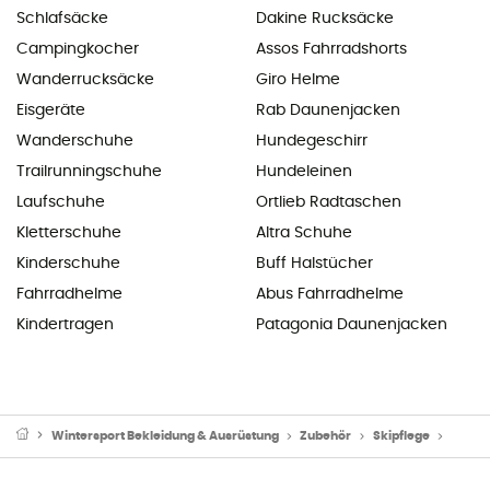
Schlafsäcke
Dakine Rucksäcke
Campingkocher
Assos Fahrradshorts
Wanderrucksäcke
Giro Helme
Eisgeräte
Rab Daunenjacken
Wanderschuhe
Hundegeschirr
Trailrunningschuhe
Hundeleinen
Laufschuhe
Ortlieb Radtaschen
Kletterschuhe
Altra Schuhe
Kinderschuhe
Buff Halstücher
Fahrradhelme
Abus Fahrradhelme
Kindertragen
Patagonia Daunenjacken
Wintersport Bekleidung & Ausrüstung
Zubehör
Skipflege
Skiwa