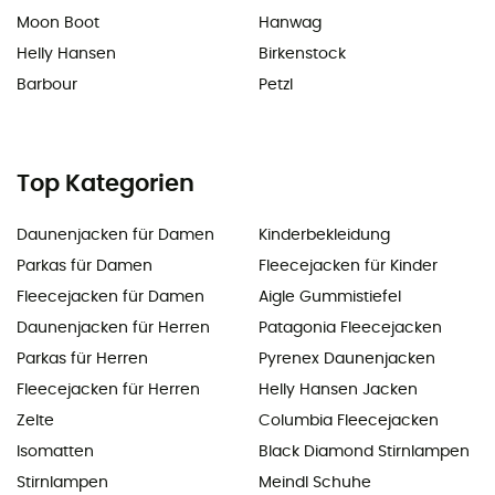
Moon Boot
Hanwag
Helly Hansen
Birkenstock
Barbour
Petzl
Top Kategorien
Daunenjacken für Damen
Kinderbekleidung
Parkas für Damen
Fleecejacken für Kinder
Fleecejacken für Damen
Aigle Gummistiefel
Daunenjacken für Herren
Patagonia Fleecejacken
Parkas für Herren
Pyrenex Daunenjacken
Fleecejacken für Herren
Helly Hansen Jacken
Zelte
Columbia Fleecejacken
Isomatten
Black Diamond Stirnlampen
Stirnlampen
Meindl Schuhe