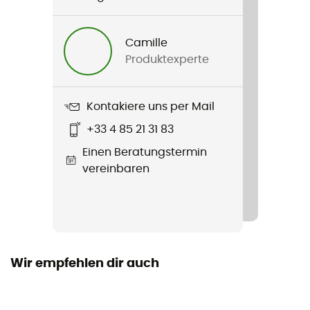
Geschlecht
Damen
Camille
Produktexperte
Gewicht
241 g
Kontakiere uns per Mail
Produkt
+33 4 85 21 31 83
Itaca Pant
Einen Beratungstermin
Passform
vereinbaren
Angepasst
Label
Bio-Baumwolle
Wir empfehlen dir auch
Taschen
4 Taschen