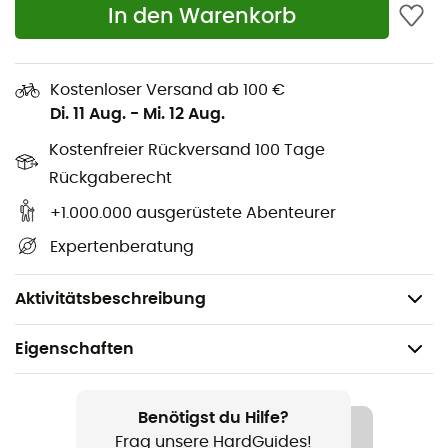
Taschen, einige wichtige Dinge an der Wand
In den Warenkorb
mitzunehmen und griffbereit zu halten: ziemlich
praktisch, um nicht von einem
Kletterrucksack
belastet
zu werden. Eine Hose, die hohe Leistungen für deine
Kostenloser Versand ab 100 €
nächste Klettersession bietet.
Di. 11 Aug.
-
Mi. 12 Aug.
Materialien: 98 % Bio-Baumwolle - 2 % Elasthan
Kostenfreier Rückversand 100 Tage
Elastischer Bund mit Perforationen
Rückgaberecht
2 Vordertaschen
+1.000.000 ausgerüstete Abenteurer
2 Gesäßtaschen
Expertenberatung
Schnitt: Slim
Gewicht: 241 g
Aktivitätsbeschreibung
Eigenschaften
Geeignet für
Klettern / Alltag
Benötigst du Hilfe?
Frag unsere HardGuides!