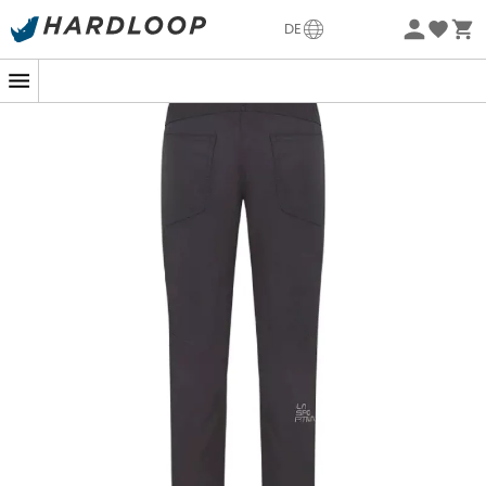
Sommerangebote🔥 -5% EXTRA ab 2 Produkten* Code
DE
Summer5
Nachhaltigkeit