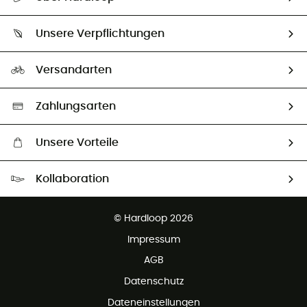
Sendungsverfolgung
Über uns
Größentabelle
Unsere Verpflichtungen
HardGuides
Rücksendung & Rückerstattung
Unser Fußabdruck
Unsere Botschafter
Versandarten
Vertrag widerrufen
Second hand
Auswahl an nachhaltigen Produkten
Zahlungsarten
Unsere Vorteile
Kostenloser Versand ab 100 €
Kollaboration
Kostenfreier Rückversand - 100 Tage Rückgaberecht
Partnerprogramm
Kundenservice ist kostenlos
© Hardloop 2026
Impressum
AGB
Datenschutz
Dateneinstellungen