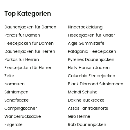
Top Kategorien
Daunenjacken für Damen
Kinderbekleidung
Parkas für Damen
Fleecejacken für Kinder
Fleecejacken für Damen
Aigle Gummistiefel
Daunenjacken für Herren
Patagonia Fleecejacken
Parkas für Herren
Pyrenex Daunenjacken
Fleecejacken für Herren
Helly Hansen Jacken
Zelte
Columbia Fleecejacken
Isomatten
Black Diamond Stirnlampen
Stirnlampen
Meindl Schuhe
Schlafsäcke
Dakine Rucksäcke
Campingkocher
Assos Fahrradshorts
Wanderrucksäcke
Giro Helme
Eisgeräte
Rab Daunenjacken