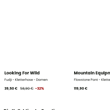
Material
98 % Bio-Baumwolle - 2 % Elasthan
Looking For Wild
Mountain Equip
Fudji - Kletterhose - Damen
Flowstone Pant - Klet
39,50 €
58,90 €
-32%
119,90 €