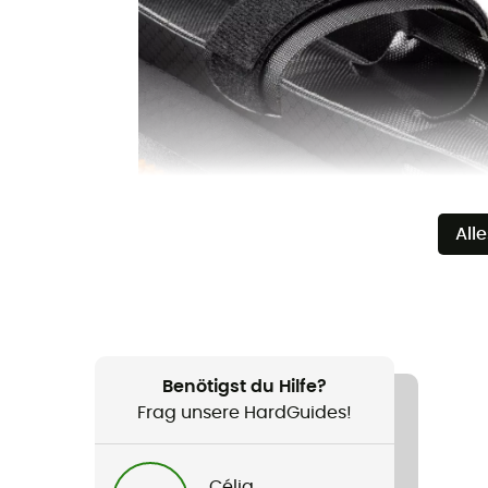
All
Benötigst du Hilfe?
Frag unsere HardGuides!
Célia