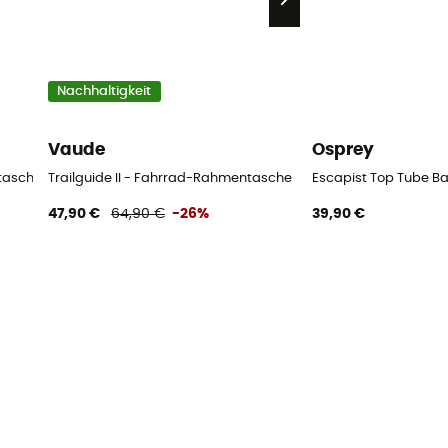
Nachhaltigkeit
Vaude
Osprey
tasche
Trailguide II - Fahrrad-Rahmentasche
Escapist Top Tube 
47,90 €
64,90 €
-26%
39,90 €