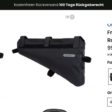
Sommerangebote🔥 -5% EXTRA ab 2 Produkten* Code Summer5
Kostenfreier Rückversand
100 Tage Rückgaberecht
DE
O
F
R
9
in
Fa
G