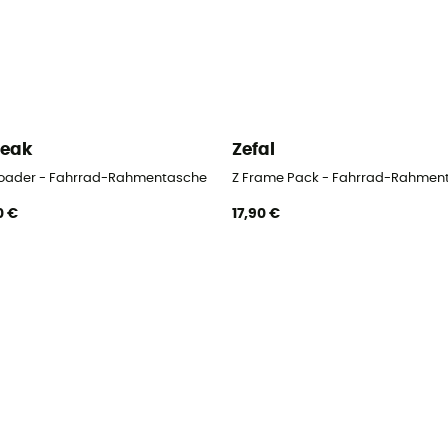
peak
Zefal
oader - Fahrrad-Rahmentasche
Z Frame Pack - Fahrrad-Rahmen
0 €
17,90 €