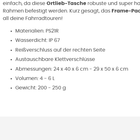
einfach, da diese
Ortlieb-Tasche
robuste und super haf
Rahmen befestigt werden. Kurz gesagt, das
Frame-Pa
all deine Fahrradtouren!
Materialien: PS21R
Wasserdicht: IP 67
Reißverschluss auf der rechten Seite
Austauschbare Klettverschlüsse
Abmessungen: 24 x 40 x 6 cm - 29 x 50 x 6 cm
Volumen: 4 - 6 L
Gewicht: 200 - 250 g