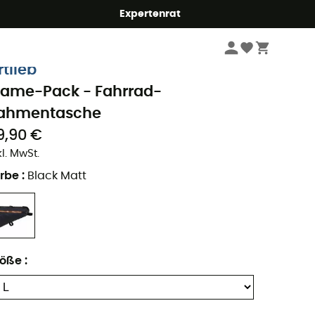
Expertenrat
Radsport
Fahrradtaschen
Fahrrad-Rahmentaschen
rtlieb
rame-Pack - Fahrrad-
ahmentasche
9,90 €
kl. MwSt.
rbe
:
Black Matt
röße
: