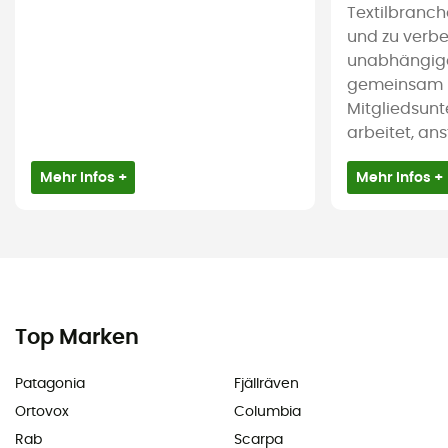
Textilbranc
und zu verbes
unabhängige 
gemeinsam m
Mitgliedsun
arbeitet, ans
Mehr Infos +
Mehr Infos +
Top Marken
Patagonia
Fjällräven
Ortovox
Columbia
Rab
Scarpa