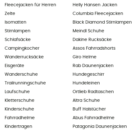
Fleecejacken für Herren
Helly Hansen Jacken
Zelte
Columbia Fleecejacken
Isomatten
Black Diamond Stirnlampen
Stirnlampen
Meindl Schuhe
Schlafsäcke
Dakine Rucksäcke
Campingkocher
Assos Fahrradshorts
Wanderrucksäcke
Giro Helme
Eisgeräte
Rab Daunenjacken
Wanderschuhe
Hundegeschirr
Trailrunningschuhe
Hundeleinen
Laufschuhe
Ortlieb Radtaschen
Kletterschuhe
Altra Schuhe
Kinderschuhe
Buff Halstücher
Fahrradhelme
Abus Fahrradhelme
Kindertragen
Patagonia Daunenjacken