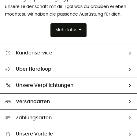
unsere Leidenschaft mit dir. Egal was du draußen erleben
möchtest, wir haben die passende Ausrüstung für dich.
Mehr Infos +
Kundenservice
Alle Hilfethemen
Über Hardloop
Sendungsverfolgung
Über uns
Größentabelle
Unsere Verpflichtungen
HardGuides
Rücksendung & Rückerstattung
Unser Fußabdruck
Unsere Botschafter
Versandarten
Vertrag widerrufen
Second hand
Auswahl an nachhaltigen Produkten
Zahlungsarten
Unsere Vorteile