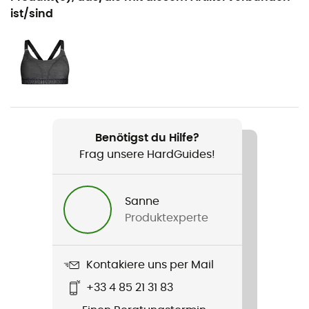
Wandern / Klettern / Skitouren / Trekking / Reise /
ist/sind
Bergsteigen / Alltag
Geschlecht
Damen
Gewicht
78 g
Benötigst du Hilfe?
Frag unsere HardGuides!
Produkt
120 Cool Tec Fast Upward
Sanne
Stretch
Produktexperte
Ja
Passform
Kontakiere uns per Mail
Angepasst
+33 4 85 21 31 83