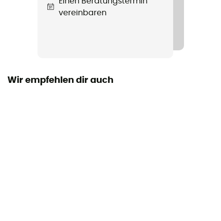
Einen Beratungstermin
Label
vereinbaren
Fair Wear Foundation / Ortovox Wool Promise (OWP)
Armlänge
Kurzarm
Material
Wir empfehlen dir auch
[main] 52% merino wool - 33% lyocell (Tencel™) - 15%
polyamide
Reflektierende Elemente
Nein
Merinowolle
Ja