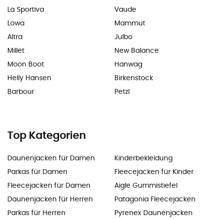
La Sportiva
Vaude
Lowa
Mammut
Altra
Julbo
Millet
New Balance
Moon Boot
Hanwag
Helly Hansen
Birkenstock
Barbour
Petzl
Top Kategorien
Daunenjacken für Damen
Kinderbekleidung
Parkas für Damen
Fleecejacken für Kinder
Fleecejacken für Damen
Aigle Gummistiefel
Daunenjacken für Herren
Patagonia Fleecejacken
Parkas für Herren
Pyrenex Daunenjacken