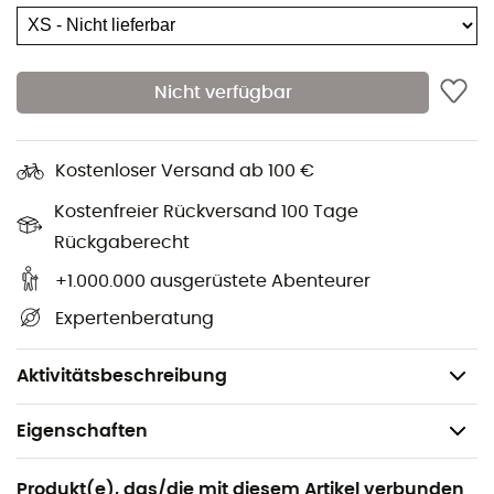
Bergen
begleiten.
Material: 52 % Merino-Schurwolle - 33 % Lyocell
(Tencel™) - 15 % Polyamid
Nicht verfügbar
Nachhaltigkeit: Ortovox Wool Promise
Schnelltrocknend
Kostenloser Versand ab 100 €
Kostenfreier Rückversand 100 Tage
Leicht & langlebig
Rückgaberecht
Kühlende Wirkung durch Tencel™-Fasern
+1.000.000 ausgerüstete Abenteurer
Corespun®-Technologie: Ultrafeine Fasern mit
Expertenberatung
einem Durchmesser von 17,5 Mikron.
Gewicht: 78 g
Aktivitätsbeschreibung
Eigenschaften
Geeignet für
Produkt(e), das/die mit diesem Artikel verbunden