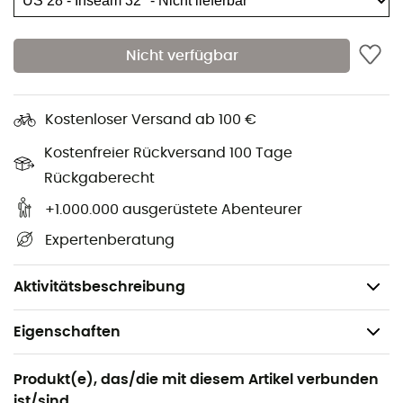
Abriebfest
UPF 50+
Nicht verfügbar
Knopf und Reißverschluss
Reißverschluss-Schlitz
Kostenloser Versand ab 100 €
Reißverschlusstasche am Oberschenkel
Gürtel mit weichem Futter
Kostenfreier Rückversand 100 Tage
Gesäßtaschen
Rückgaberecht
Gerade Reißverschluss-Beine
+1.000.000 ausgerüstete Abenteurer
Gürtelschlaufen
Expertenberatung
Zwickel im Schritt
Gewicht: 390 g
Aktivitätsbeschreibung
Eigenschaften
Geeignet für
Produkt(e), das/die mit diesem Artikel verbunden
Wandern / Trekking
ist/sind