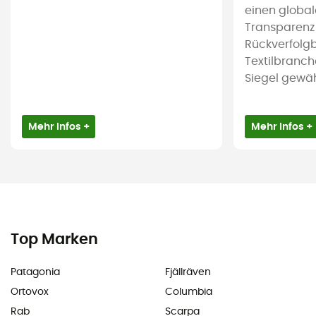
einen global
Transparenz
Rückverfolgb
Textilbranch
Siegel gewährl
Mehr Infos +
Mehr Infos +
Top Marken
Patagonia
Fjällräven
Ortovox
Columbia
Rab
Scarpa