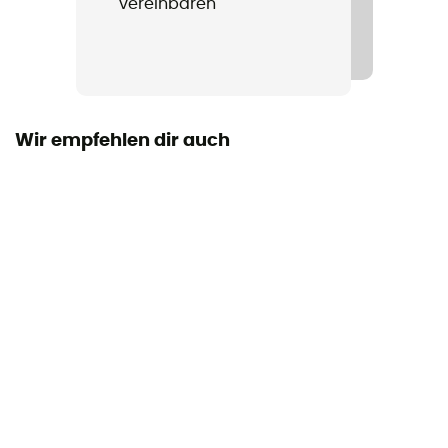
vereinbaren
Label
Bluesign™ / Recycelt
Taschen
4 Taschen
Wir empfehlen dir auch
Material
[main] 86 % nylon - 14 % elasthan