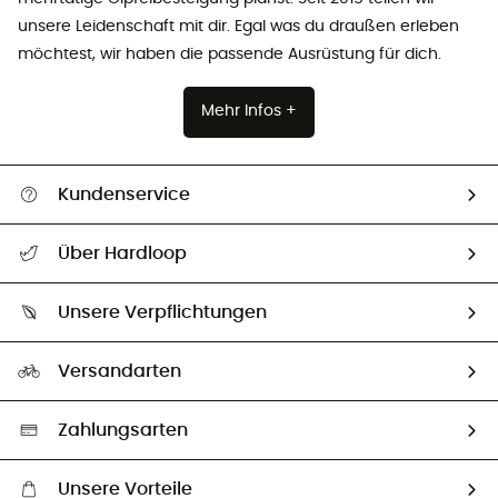
unsere Leidenschaft mit dir. Egal was du draußen erleben
möchtest, wir haben die passende Ausrüstung für dich.
Mehr Infos +
Kundenservice
Alle Hilfethemen
Über Hardloop
Sendungsverfolgung
Über uns
Größentabelle
Unsere Verpflichtungen
HardGuides
Rücksendung & Rückerstattung
Unser Fußabdruck
Unsere Botschafter
Versandarten
Vertrag widerrufen
Second hand
Auswahl an nachhaltigen Produkten
Zahlungsarten
Unsere Vorteile