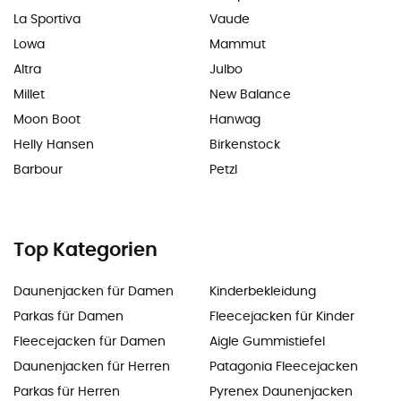
La Sportiva
Vaude
Lowa
Mammut
Altra
Julbo
Millet
New Balance
Moon Boot
Hanwag
Helly Hansen
Birkenstock
Barbour
Petzl
Top Kategorien
Daunenjacken für Damen
Kinderbekleidung
Parkas für Damen
Fleecejacken für Kinder
Fleecejacken für Damen
Aigle Gummistiefel
Daunenjacken für Herren
Patagonia Fleecejacken
Parkas für Herren
Pyrenex Daunenjacken