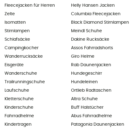
Fleecejacken für Herren
Helly Hansen Jacken
Zelte
Columbia Fleecejacken
Isomatten
Black Diamond Stirnlampen
Stirnlampen
Meindl Schuhe
Schlafsäcke
Dakine Rucksäcke
Campingkocher
Assos Fahrradshorts
Wanderrucksäcke
Giro Helme
Eisgeräte
Rab Daunenjacken
Wanderschuhe
Hundegeschirr
Trailrunningschuhe
Hundeleinen
Laufschuhe
Ortlieb Radtaschen
Kletterschuhe
Altra Schuhe
Kinderschuhe
Buff Halstücher
Fahrradhelme
Abus Fahrradhelme
Kindertragen
Patagonia Daunenjacken