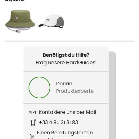
Geschlecht
Herren
Gewicht
390 g
Benötigst du Hilfe?
Produkt
Frag unsere HardGuides!
Ferrosi Pants - 32"
Wasserdichtigkeit
Dorian
Wasserabweisend
Produktexperte
Winddicht
Ja
Kontakiere uns per Mail
+33 4 85 21 31 83
Passform
Einen Beratungstermin
Standard