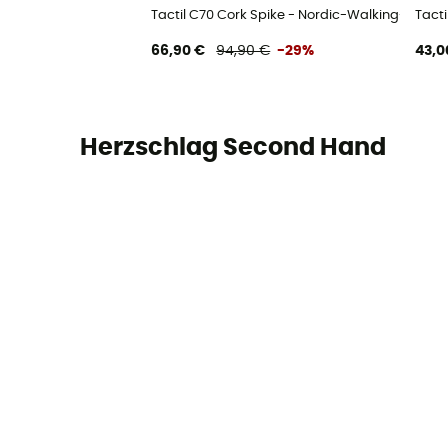
Tactil C70 Cork Spike - Nordic-Walking-Stöck
Tact
66,90 €
94,90 €
-29%
43,0
Herzschlag Second Hand