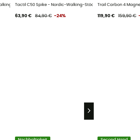
Walking-Stöcke
Tactil C50 Spike - Nordic-Walking-Stöcke
Trail Carbon 4 Magne
63,90 €
84,90 €
-24%
119,90 €
159,90 €
Nachhaltigkeit
Second Hand