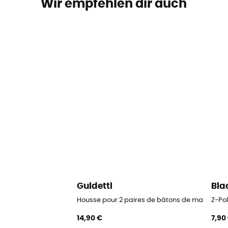
Wir empfehlen dir auch
Guidetti
Bla
Housse pour 2 paires de bâtons de marche no
Z-Pol
14,90 €
7,90