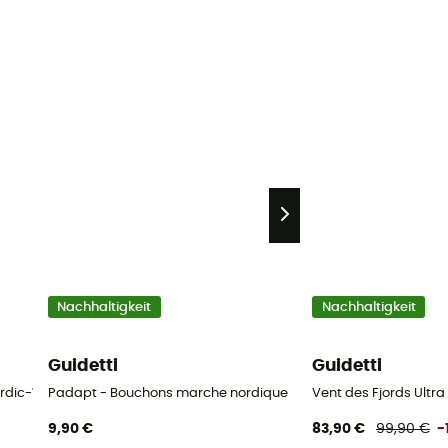
Nachhaltigkeit
Nachhaltigkeit
Guidetti
Guidetti
Nordic-Walking-Stöcke
Padapt - Bouchons marche nordique
Vent des Fjords Ultr
9,90 €
83,90 €
99,90 €
-