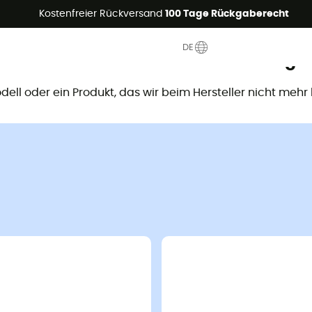
Sommerangebote🔥 -5% EXTRA ab 2 Produkten* Code Summer5
Kostenfreier Rückversand
100 Tage Rückgaberecht
DE
ieses Produkt ist nicht mehr verfügb
Modell oder ein Produkt, das wir beim Hersteller nicht mehr