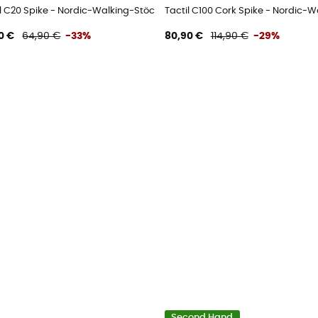
e
il C20 Spike - Nordic-Walking-Stöcke
Tactil C100 Cork Spike - Nordic-
0 €
64,90 €
-33%
80,90 €
114,90 €
-29%
Second Hand