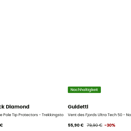
Nachhaltigkeit
ck Diamond
Guidetti
rdique
e Pole Tip Protectors - Trekkingstock
Vent des Fjords Ultra Tech 50 - 
 €
55,90 €
79,90 €
-30%