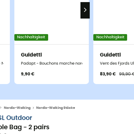
Nachhaltigkeit
Nachhaltigkeit
Guidetti
Guidetti
 - Nordic-Walking-Stöcke
Padapt - Bouchons marche nordique
Vent des Fjords U
9,90 €
83,90 €
99,90 
Nordic-Walking
Nordic-Walking Stöcke
SL Outdoor
ole Bag - 2 pairs