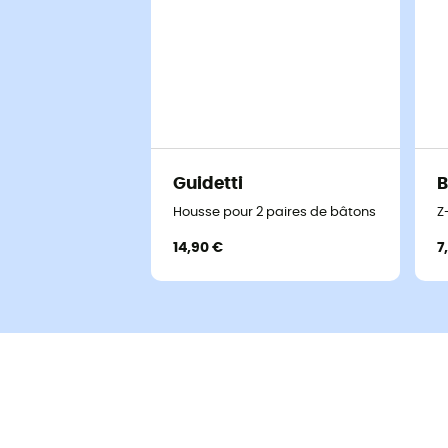
Guidetti
B
Housse pour 2 paires de bâtons de march
Z
14,90 €
7