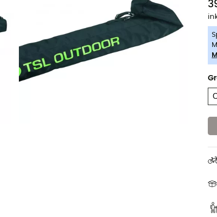
3
in
S
M
M
G