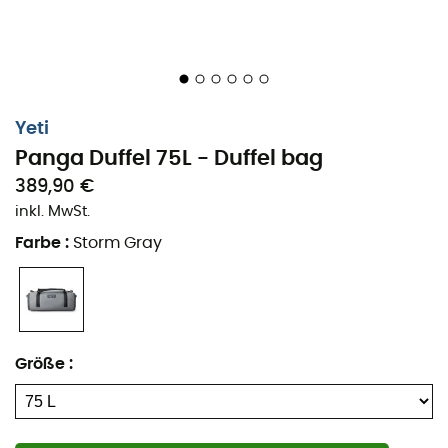
Yeti
Panga Duffel 75L - Duffel bag
389,90 €
inkl. MwSt.
Farbe
:
Storm Gray
Größe
:
Der
Panga Duffel 75 L
ist eine
Duffel-Tasche
der Marke
Yeti
. Trage ihn über die Schulter, trage ihn als Rucksack,
kurz gesagt: Es ist einfacher, ihn zu tragen, als auf ihn zu