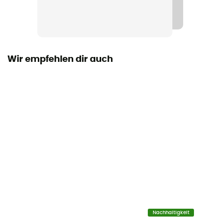
Volumen
75 L
Maß
39,4 x 27,9 x 71,1 cm
Wir empfehlen dir auch
Material
Nylon / EVA
Zugriff auf die Tasche
Front
Tragesystem
Shoulder straps / Poignée
Kabinengepäcktauglich
Ja
Nachhaltigkeit