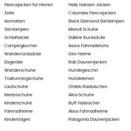
Fleecejacken für Herren
Helly Hansen Jacken
Zelte
Columbia Fleecejacken
Isomatten
Black Diamond Stirnlampen
Stirnlampen
Meindl Schuhe
Schlafsäcke
Dakine Rucksäcke
Campingkocher
Assos Fahrradshorts
Wanderrucksäcke
Giro Helme
Eisgeräte
Rab Daunenjacken
Wanderschuhe
Hundegeschirr
Trailrunningschuhe
Hundeleinen
Laufschuhe
Ortlieb Radtaschen
Kletterschuhe
Altra Schuhe
Kinderschuhe
Buff Halstücher
Fahrradhelme
Abus Fahrradhelme
Kindertragen
Patagonia Daunenjacken