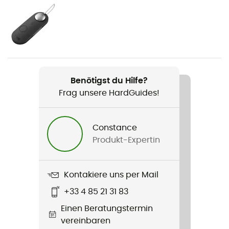
Geschlecht
Herren / Damen
Gewicht
2 800 g / 2 / 76 kg
Benötigst du Hilfe?
Produkt
Frag unsere HardGuides!
Panga Duffel 75L
Material
Constance
Nylon - EVA
Produkt-Expertin
Wasserdichtigkeit
Ja
Kontakiere uns per Mail
+33 4 85 21 31 83
Taschen
Einen Beratungstermin
Compartment / Poches intérieures
vereinbaren