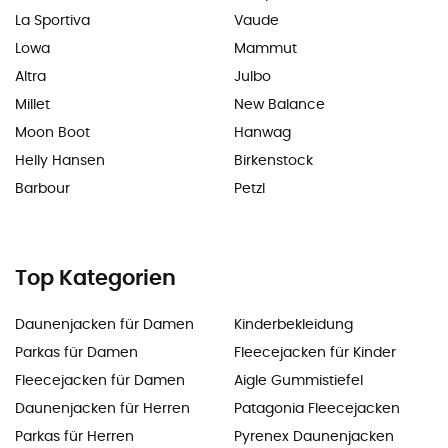
La Sportiva
Vaude
Lowa
Mammut
Altra
Julbo
Millet
New Balance
Moon Boot
Hanwag
Helly Hansen
Birkenstock
Barbour
Petzl
Top Kategorien
Daunenjacken für Damen
Kinderbekleidung
Parkas für Damen
Fleecejacken für Kinder
Fleecejacken für Damen
Aigle Gummistiefel
Daunenjacken für Herren
Patagonia Fleecejacken
Parkas für Herren
Pyrenex Daunenjacken