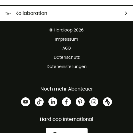
Kostenloser Versand ab 100 €
Kollaboration
Kostenfreier Rückversand - 100 Tage Rückgaberecht
Partnerprogramm
Kundenservice ist kostenlos
© Hardloop 2026
Impressum
AGB
Datenschutz
Dateneinstellungen
Noch mehr Abenteuer
Hardloop International