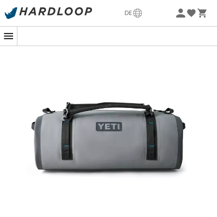
Sommerangebote🔥 -5% EXTRA ab 2 Produkten* Code
DE
Summer5