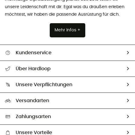
unsere Leidenschaft mit dir. Egal was du draußen erleben
möchtest, wir haben die passende Ausrüstung für dich.
Mehr Infos +
Kundenservice
Alle Hilfethemen
Über Hardloop
Sendungsverfolgung
Über uns
Größentabelle
Unsere Verpflichtungen
HardGuides
Rücksendung & Rückerstattung
Unser Fußabdruck
Unsere Botschafter
Versandarten
Vertrag widerrufen
Second hand
Auswahl an nachhaltigen Produkten
Zahlungsarten
Unsere Vorteile