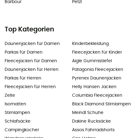
Barbour
Petzl
Top Kategorien
Daunenjacken für Damen
Kinderbekleidung
Parkas für Damen
Fleecejacken für Kinder
Fleecejacken für Damen
Aigle Gummistiefel
Daunenjacken für Herren
Patagonia Fleecejacken
Parkas für Herren
Pyrenex Daunenjacken
Fleecejacken für Herren
Helly Hansen Jacken
Zelte
Columbia Fleecejacken
Isomatten
Black Diamond Stirnlampen
Stirnlampen
Meindl Schuhe
Schlafsäcke
Dakine Rucksäcke
Campingkocher
Assos Fahrradshorts