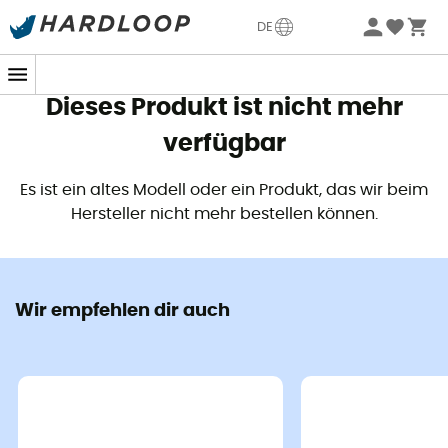
Sommerangebote🔥 -5% EXTRA ab 2 Produkten* Code
DE
Summer5
Dieses Produkt ist nicht mehr
verfügbar
Es ist ein altes Modell oder ein Produkt, das wir beim
Hersteller nicht mehr bestellen können.
Die
Ultralight Insulated
ist eine aufblasbare
Isomatte
von
Sea to Summit
, die entwickelt wurde, um dir fernab
Wir empfehlen dir auch
von zu Hause den bestmöglichen Schlafkomfort zu
bieten. Dank der einlagigen Konstruktion ist die
Ultralight Insulated
besonders leicht und
komprimierbar. Doch das Hauptziel dieser Isomatte ist
nicht, die leichteste oder kompakteste zu sein, sondern
die komfortabelste. Mit einem
R-Wert
von
3,1
und einer