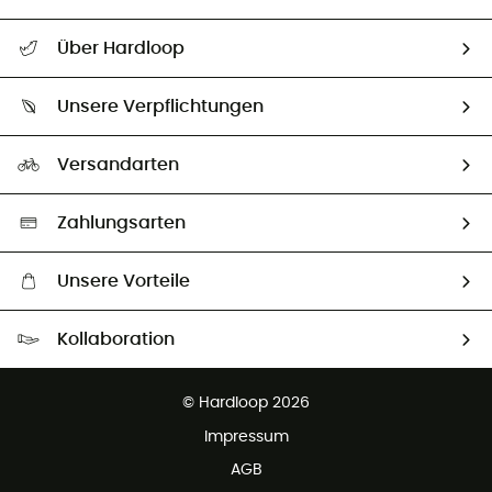
Alle Hilfethemen
Über Hardloop
Sendungsverfolgung
Über uns
Größentabelle
Unsere Verpflichtungen
HardGuides
Rücksendung & Rückerstattung
Unser Fußabdruck
Unsere Botschafter
Versandarten
Vertrag widerrufen
Second hand
Auswahl an nachhaltigen Produkten
Zahlungsarten
Unsere Vorteile
Kostenloser Versand ab 100 €
Kollaboration
Kostenfreier Rückversand - 100 Tage Rückgaberecht
Partnerprogramm
Kundenservice ist kostenlos
© Hardloop 2026
Impressum
AGB