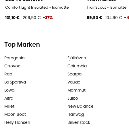
Comfort Light Insulated - Isomatte
Trail Scout - Isomatte
131,10 €
209,90 €
-37%
59,90 €
104,90 €
-
Top Marken
Patagonia
Fjällräven
Ortovox
Columbia
Rab
Scarpa
La Sportiva
Vaude
Lowa
Mammut
Altra
Julbo
Millet
New Balance
Moon Boot
Hanwag
Helly Hansen
Birkenstock