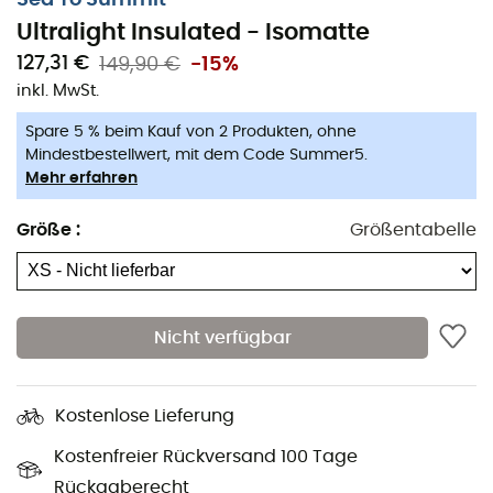
Ultralight Insulated - Isomatte
Länge:
168 cm
127,31 €
149,90 €
-15%
Breite:
55 cm
inkl. MwSt.
Dicke:
5 cm
Spare 5 % beim Kauf von 2 Produkten, ohne
Verpackte Maße:
ø9,5 x 23
cm
Mindestbestellwert, mit dem Code Summer5.
Gewicht:
430 g
Mehr erfahren
Ultralight Insulated - Regular
Größe
:
Größentabelle
Länge:
183 cm
Breite:
55 cm
Dicke: 5 cm
Nicht verfügbar
Verpackte Maße:
ø10 x 23
cm
Gewicht:
480 g
Kostenlose Lieferung
Ultralight Insulated - Large
Kostenfreier Rückversand 100 Tage
Länge:
198 cm
Rückgaberecht