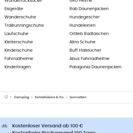
Wanderrucksäcke
Giro Helme
Eisgeräte
Rab Daunenjacken
Wanderschuhe
Hundegeschirr
Trailrunningschuhe
Hundeleinen
Laufschuhe
Ortlieb Radtaschen
Kletterschuhe
Altra Schuhe
Kinderschuhe
Buff Halstücher
Fahrradhelme
Abus Fahrradhelme
Kindertragen
Patagonia Daunenjacken
Camping
Schlafsäcke & Co
Isomatten
Kostenloser Versand ab 100 €
Kostenfreier Rückversand 100 Tage