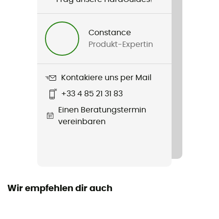
Ultralight Insulated
R-Value
Constance
3,1
Produkt-Expertin
Material
100% Nylon
Kontakiere uns per Mail
+33 4 85 21 31 83
Anzahl Sitze
Einen Beratungstermin
1 Sitz
vereinbaren
Jahreszeit
Vierjahreszeiten
Füllmaterial
Kunstfaser
Wir empfehlen dir auch
Isomatten
Aufblasbar