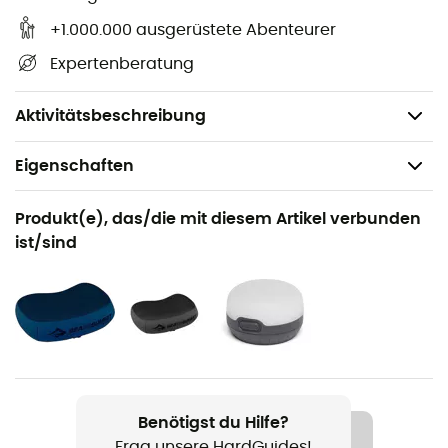
Breite:
64 cm
+1.000.000 ausgerüstete Abenteurer
Dicke:
5 cm
Expertenberatung
Verpackte Maße:
ø10,5 x 26
cm
Gewicht:
595 g
Aktivitätsbeschreibung
Eigenschaften
Geeignet für
Produkt(e), das/die mit diesem Artikel verbunden
Wandern / Trekking / Camping
ist/sind
Geschlecht
Herren / Damen
Gewicht
XSmall : 349 g
Benötigst du Hilfe?
Produkt
Frag unsere HardGuides!