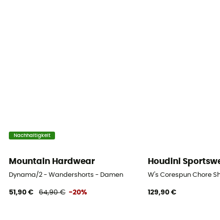
5 Taschen
Material
[main] 85% polyamide, 15% elastane
Technische Eigenschaften
Atmungsaktiv
Länge der Shorts
Mid upper-leg
Nachhaltigkeit
intergriertes Polster
Nein
Mountain Hardwear
Houdini Sportsw
Dynama/2 - Wandershorts - Damen
W's Corespun Chore S
51,90 €
64,90 €
-20%
129,90 €