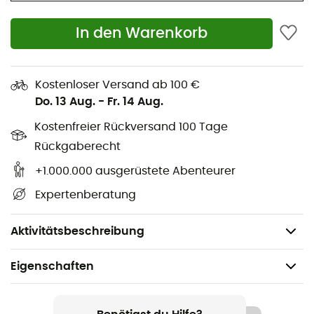
Moderne Neuauflage unseres Klassikers
Neuauflage eines großen Klassikers
In den Warenkorb
Hochwertige Verarbeitung
Effektives Feuchtigkeitsmanagement dank miDori-
Behandlung
Kostenloser Versand ab 100 €
Do. 13 Aug.
-
Fr. 14 Aug.
Schnelltrocknend und atmungsaktiv
Kostenfreier Rückversand 100 Tage
2 Seitentaschen mit Reißverschluss, verdeckt durch
eine Klappe
Rückgaberecht
Beintasche mit unsichtbarem Reißverschluss
+1.000.000 ausgerüstete Abenteurer
Gesäßtasche mit unsichtbarem Reißverschluss
Expertenberatung
Komprimierbar, leicht mitzunehmen
Gewicht: 175 g
Aktivitätsbeschreibung
Eigenschaften
Geeignet für
Wandern / Klettern / Nordic Walking / Trailrunning /