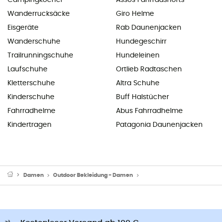
Campingkocher
Assos Fahrradshorts
Wanderrucksäcke
Giro Helme
Eisgeräte
Rab Daunenjacken
Wanderschuhe
Hundegeschirr
Trailrunningschuhe
Hundeleinen
Laufschuhe
Ortlieb Radtaschen
Kletterschuhe
Altra Schuhe
Kinderschuhe
Buff Halstücher
Fahrradhelme
Abus Fahrradhelme
Kindertragen
Patagonia Daunenjacken
Damen
Outdoor Bekleidung - Damen
Kurze Sporthosen - Damen