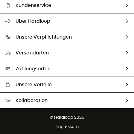
Kundenservice
Alle Hilfethemen
Über Hardloop
Sendungsverfolgung
Über uns
Größentabelle
Unsere Verpflichtungen
HardGuides
Rücksendung & Rückerstattung
Unser Fußabdruck
Unsere Botschafter
Versandarten
Vertrag widerrufen
Second hand
Auswahl an nachhaltigen Produkten
Zahlungsarten
Unsere Vorteile
Kostenloser Versand ab 100 €
Kollaboration
Kostenfreier Rückversand - 100 Tage Rückgaberecht
Partnerprogramm
Kundenservice ist kostenlos
© Hardloop 2026
Impressum