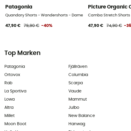
Patagonia
Picture Organic 
Quandary Shorts - Wandershorts - Damen
Camba Stretch Shorts
47,90 €
79,90 €
-40%
47,90 €
74,90 €
-3
Top Marken
Patagonia
Fjällräven
Ortovox
Columbia
Rab
Scarpa
La Sportiva
Vaude
Lowa
Mammut
Altra
Julbo
Millet
New Balance
Moon Boot
Hanwag