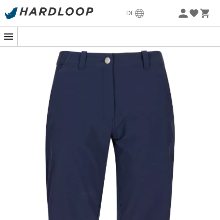
Sommerangebote🔥 -5% EXTRA ab 2 Produkten* Code
DE
Summer5