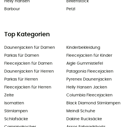
Helly Hansen
Birkenstock
Barbour
Petzl
Top Kategorien
Daunenjacken für Damen
Kinderbekleidung
Parkas für Damen
Fleecejacken für Kinder
Fleecejacken für Damen
Aigle Gummistiefel
Daunenjacken für Herren
Patagonia Fleecejacken
Parkas für Herren
Pyrenex Daunenjacken
Fleecejacken für Herren
Helly Hansen Jacken
Zelte
Columbia Fleecejacken
Isomatten
Black Diamond Stirnlampen
Stirnlampen
Meindl Schuhe
Schlafsäcke
Dakine Rucksäcke