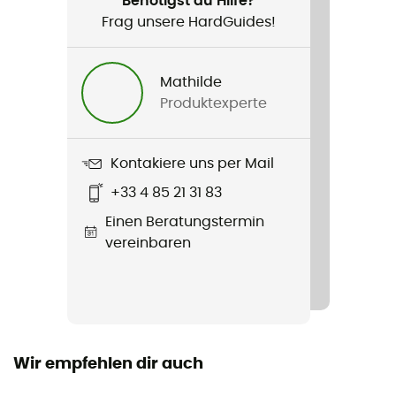
Benötigst du Hilfe?
Running / Trekking / Alltag
Frag unsere HardGuides!
Geschlecht
Mathilde
Damen
Produktexperte
Gewicht
175 g
Kontakiere uns per Mail
+33 4 85 21 31 83
Produkt
Runbold Shorts
Einen Beratungstermin
vereinbaren
Wasserdichtigkeit
Nein
Stretch
Ja
Wir empfehlen dir auch
Taschen