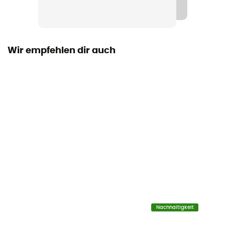
Européenne Garantie
Insulated
Ja
Wir empfehlen dir auch
Maß
22,3 x 53 cm
Material
95% Polyester - 5% Elasthan
Nachhaltigkeit