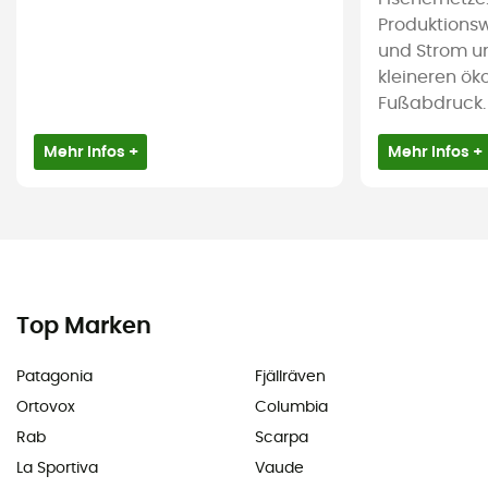
Produktions
und Strom u
kleineren ök
Fußabdruck.
Mehr Infos +
Mehr Infos +
Top Marken
Patagonia
Fjällräven
Ortovox
Columbia
Rab
Scarpa
La Sportiva
Vaude