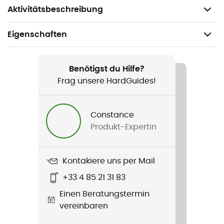
Pflegehinweise: Maschinenwäsche
Aktivitätsbeschreibung
Eigenschaften
Geeignet für
Wandern / Trailrunning / Ski / Alltag / Skilanglauf
Benötigst du Hilfe?
Frag unsere HardGuides!
Geschlecht
Herren / Damen
Constance
Produkt-Expertin
Produkt
Original
Kontakiere uns per Mail
Stretch
+33 4 85 21 31 83
Ja
Einen Beratungstermin
Label
vereinbaren
Recycelt / Material auf pflanzlicher Basis / Origine