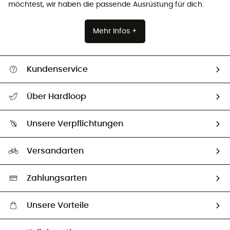
möchtest, wir haben die passende Ausrüstung für dich.
Mehr Infos +
Kundenservice
Alle Hilfethemen
Über Hardloop
Sendungsverfolgung
Über uns
Größentabelle
Unsere Verpflichtungen
HardGuides
Rücksendung & Rückerstattung
Unser Fußabdruck
Unsere Botschafter
Versandarten
Vertrag widerrufen
Second hand
Auswahl an nachhaltigen Produkten
Zahlungsarten
Unsere Vorteile
Kostenloser Versand ab 100 €