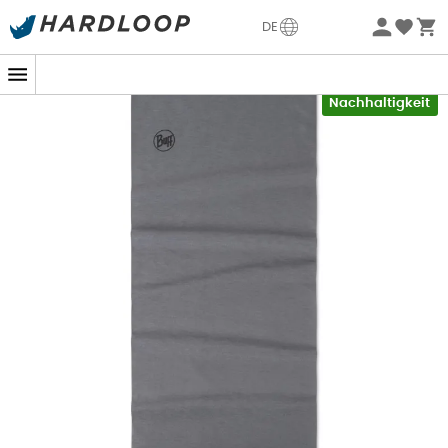
Sommerangebote🔥 -5% EXTRA ab 2 Produkten* Code
DE
Summer5
Neu
-5% Extra - Code Summer5
Nachhaltigkeit