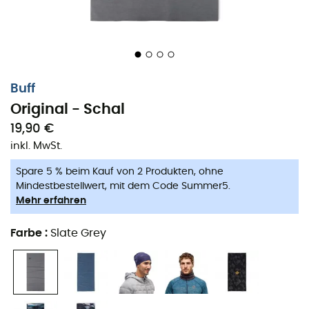
Buff
Original - Schal
19,90 €
inkl. MwSt.
Spare 5 % beim Kauf von 2 Produkten, ohne
Mindestbestellwert, mit dem Code Summer5.
Mehr erfahren
Der
Original Schal
, entworfen von der Marke
Buff
, ist ein
Farbe
:
Slate Grey
Muss in deiner Sportgarderobe.
Multifunktional
, du
kannst selbst entscheiden, wie du ihn trägst, sei es als
traditioneller
Schal
oder als Mütze, Stirnband oder sogar
als Sturmhaube. Du wirst den
Original
von
Buff
bei all
deinen
Outdoor-Aktivitäten
mit hoher Intensität