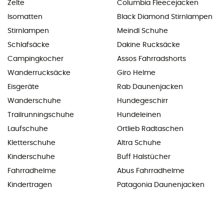
Zelte
Columbia Fleecejacken
Isomatten
Black Diamond Stirnlampen
Stirnlampen
Meindl Schuhe
Schlafsäcke
Dakine Rucksäcke
Campingkocher
Assos Fahrradshorts
Wanderrucksäcke
Giro Helme
Eisgeräte
Rab Daunenjacken
Wanderschuhe
Hundegeschirr
Trailrunningschuhe
Hundeleinen
Laufschuhe
Ortlieb Radtaschen
Kletterschuhe
Altra Schuhe
Kinderschuhe
Buff Halstücher
Fahrradhelme
Abus Fahrradhelme
Kindertragen
Patagonia Daunenjacken