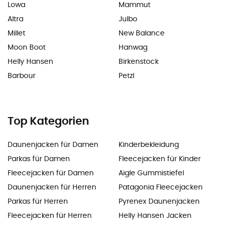
Lowa
Mammut
Altra
Julbo
Millet
New Balance
Moon Boot
Hanwag
Helly Hansen
Birkenstock
Barbour
Petzl
Top Kategorien
Daunenjacken für Damen
Kinderbekleidung
Parkas für Damen
Fleecejacken für Kinder
Fleecejacken für Damen
Aigle Gummistiefel
Daunenjacken für Herren
Patagonia Fleecejacken
Parkas für Herren
Pyrenex Daunenjacken
Fleecejacken für Herren
Helly Hansen Jacken