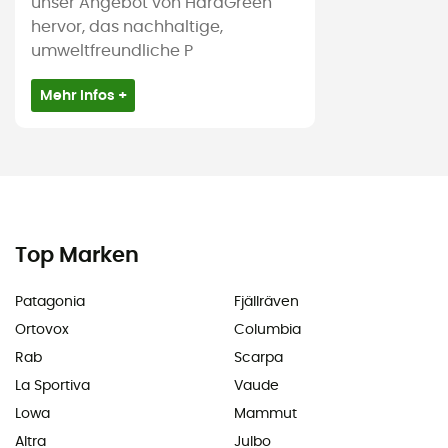
unser Angebot von HardGreen
hervor, das nachhaltige,
umweltfreundliche P
Mehr Infos +
Top Marken
Patagonia
Fjällräven
Ortovox
Columbia
Rab
Scarpa
La Sportiva
Vaude
Lowa
Mammut
Altra
Julbo