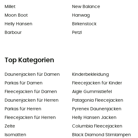
Millet
New Balance
Moon Boot
Hanwag
Helly Hansen
Birkenstock
Barbour
Petzl
Top Kategorien
Daunenjacken für Damen
Kinderbekleidung
Parkas für Damen
Fleecejacken für Kinder
Fleecejacken für Damen
Aigle Gummistiefel
Daunenjacken für Herren
Patagonia Fleecejacken
Parkas für Herren
Pyrenex Daunenjacken
Fleecejacken für Herren
Helly Hansen Jacken
Zelte
Columbia Fleecejacken
Isomatten
Black Diamond Stirnlampen