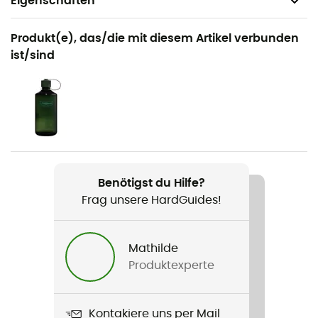
Eigenschaften
Geeignet für
Produkt(e), das/die mit diesem Artikel verbunden
Wandern
ist/sind
Geschlecht
Damen
Gewicht
2 x 490 g
Benötigst du Hilfe?
Produkt
Frag unsere HardGuides!
Renegade Evo Ice GTX® Ws
Steigeisentauglichkeit - Typ
Mathilde
Nein
Produktexperte
Wasserdichtigkeit
Ja
Kontakiere uns per Mail