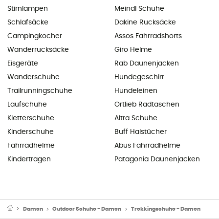
Stirnlampen
Meindl Schuhe
Schlafsäcke
Dakine Rucksäcke
Campingkocher
Assos Fahrradshorts
Wanderrucksäcke
Giro Helme
Eisgeräte
Rab Daunenjacken
Wanderschuhe
Hundegeschirr
Trailrunningschuhe
Hundeleinen
Laufschuhe
Ortlieb Radtaschen
Kletterschuhe
Altra Schuhe
Kinderschuhe
Buff Halstücher
Fahrradhelme
Abus Fahrradhelme
Kindertragen
Patagonia Daunenjacken
Damen
Outdoor Schuhe - Damen
Trekkingschuhe - Damen