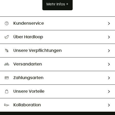
Mehr Infos +
Kundenservice
Alle Hilfethemen
Über Hardloop
Sendungsverfolgung
Über uns
Größentabelle
Unsere Verpflichtungen
HardGuides
Rücksendung & Rückerstattung
Unser Fußabdruck
Unsere Botschafter
Versandarten
Vertrag widerrufen
Second hand
Auswahl an nachhaltigen Produkten
Zahlungsarten
Unsere Vorteile
Kostenloser Versand ab 100 €
Kollaboration
Kostenfreier Rückversand - 100 Tage Rückgaberecht
Partnerprogramm