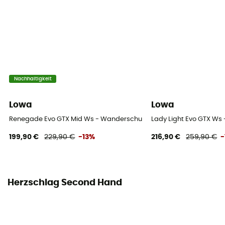
Nachhaltigkeit
Lowa
Lowa
Renegade Evo GTX Mid Ws - Wanderschuhe - Damen
Lady Light Evo GTX W
199,90 €
229,90 €
-13%
216,90 €
259,90 €
-
Herzschlag Second Hand