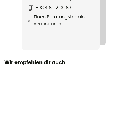
+33 4 85 21 31 83
Steifigkeit der Laufsohle
Einen Beratungstermin
Normal
vereinbaren
Gewicht (x 2)
980 g
Zwischensohle
PU
Wir empfehlen dir auch
Austauschbare Innensohle
Ja
Typ Innenfutter
Gore-Tex
Laufsohle
Vibram® Arctic Grip™