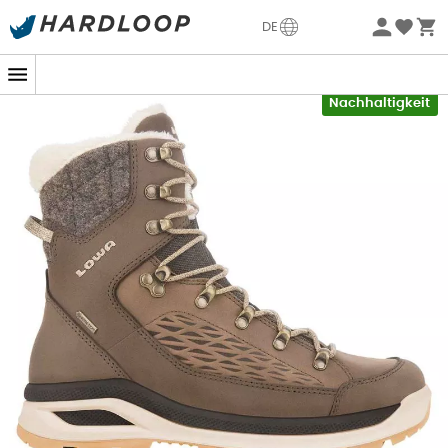
Sommerangebote🔥 -5% EXTRA ab 2 Produkten* Code
DE
Summer5
-5% Extra - Code Summer5
Nachhaltigkeit