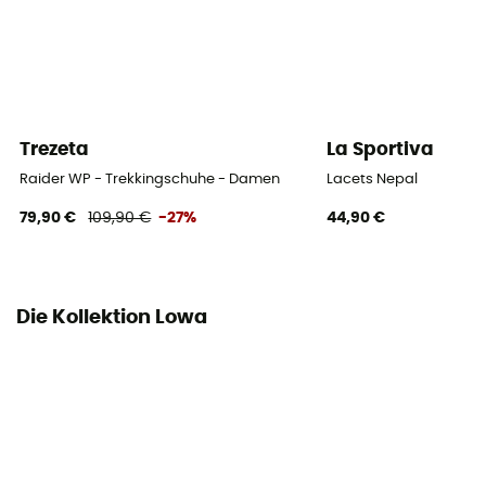
Höhe
Hoher Schaft
Label
Origine Européenne Garantie
Trezeta
La Sportiva
Raider WP - Trekkingschuhe - Damen
Lacets Nepal
Verschlusssystem
Schnürsenkel mit Haken
79,90 €
109,90 €
-27%
44,90 €
Obermaterial
Vollnarbenleder
Die Kollektion Lowa
Geröllschutz
Ja