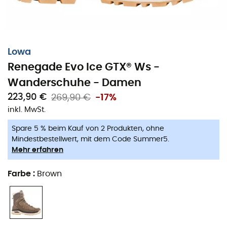
Lowa
Renegade Evo Ice GTX® Ws -
Wanderschuhe - Damen
223,90 €
269,90 €
-17%
inkl. MwSt.
Spare 5 % beim Kauf von 2 Produkten, ohne
Mindestbestellwert, mit dem Code Summer5.
Mehr erfahren
Die
Renegade Evo Ice GTX
®
sind
Damen-
Wanderschuhe
der Marke
Lowa
, ideal für all Ihre
Farbe
:
Brown
Winter
aktivitäten, von einfachen Spaziergängen bis hin
zu
Schneeschuhwanderungen
. Hergestellt aus glattem
Leder, sind die
Renegade Evo Ice GTX
®
äußerst
komfortabel. Zudem ermöglicht ihr Derby-Look, dass sie
sowohl in der
Stadt
als auch in den
Bergen
getragen