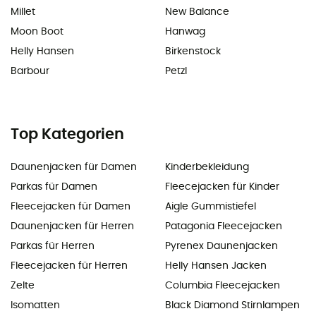
Millet
New Balance
Moon Boot
Hanwag
Helly Hansen
Birkenstock
Barbour
Petzl
Top Kategorien
Daunenjacken für Damen
Kinderbekleidung
Parkas für Damen
Fleecejacken für Kinder
Fleecejacken für Damen
Aigle Gummistiefel
Daunenjacken für Herren
Patagonia Fleecejacken
Parkas für Herren
Pyrenex Daunenjacken
Fleecejacken für Herren
Helly Hansen Jacken
Zelte
Columbia Fleecejacken
Isomatten
Black Diamond Stirnlampen