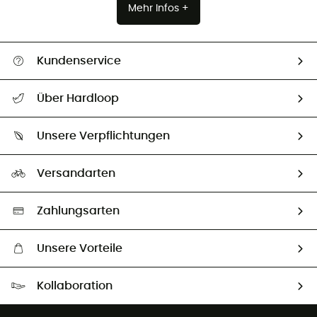
Mehr Infos +
Kundenservice
Alle Hilfethemen
Über Hardloop
Sendungsverfolgung
Über uns
Größentabelle
Unsere Verpflichtungen
HardGuides
Rücksendung & Rückerstattung
Unser Fußabdruck
Unsere Botschafter
Versandarten
Vertrag widerrufen
Second hand
Auswahl an nachhaltigen Produkten
Zahlungsarten
Unsere Vorteile
Kostenloser Versand ab 100 €
Kollaboration
Kostenfreier Rückversand - 100 Tage Rückgaberecht
Partnerprogramm