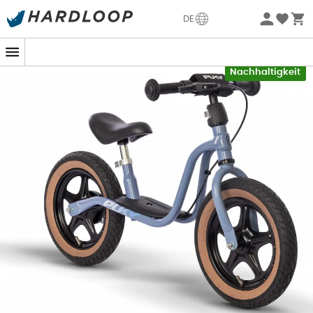
Sommerangebote🔥 -5% EXTRA ab 2 Produkten* Code
DE
Summer5
-5% Extra - Code Summer5
Nachhaltigkeit
des
Puky LR 1L BR
sind wartungsfrei und bieten
gleichzeitig eine hervorragende Haftung und Laufruhe.
Außerdem schützen die
Sicherheitsgriffe
die Hände