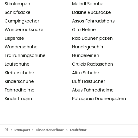
Stirnlampen
Meindl Schuhe
Schlafsäcke
Dakine Rucksäcke
Campingkocher
Assos Fahrradshorts
Wanderrucksäcke
Giro Helme
Eisgeräte
Rab Daunenjacken
Wanderschuhe
Hundegeschirr
Trailrunningschuhe
Hundeleinen
Laufschuhe
Ortlieb Radtaschen
Kletterschuhe
Altra Schuhe
Kinderschuhe
Buff Halstücher
Fahrradhelme
Abus Fahrradhelme
Kindertragen
Patagonia Daunenjacken
Radsport
Kinderfahrräder
Laufräder