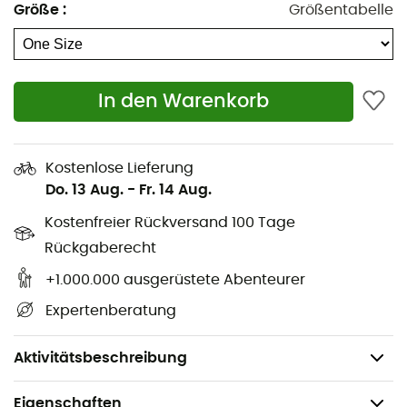
Größe
:
Größentabelle
Schritthöhe: 34 bis 47 cm
Maximale Gesamtbelastung 25 kg
Spezialsattel für Laufrad
In den Warenkorb
Luftbereifung 50-203
Kinderfreundliches Bremssystem
Sicherheitslenkergriffe
Kostenlose Lieferung
Stoßfeste Pulverbeschichtung
Do. 13 Aug.
-
Fr. 14 Aug.
Räder und Lenkung sind kugelgelagert.
Kostenfreier Rückversand 100 Tage
Sattel und Lenker höhenverstellbar
Rückgaberecht
Rahmen mit tiefem Einstieg und Trittbrett
+1.000.000 ausgerüstete Abenteurer
Lenkerpolster
Expertenberatung
Seitenständer
Gewicht: 5,2 kg
Aktivitätsbeschreibung
Eigenschaften