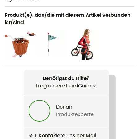
Geeignet für
Produkt(e), das/die mit diesem Artikel verbunden
Radsport
ist/sind
Geschlecht
Kinder
Gewicht
5,2 kg
Benötigst du Hilfe?
Produkt
Frag unsere HardGuides!
LR 1L BR
Maximalgewicht
Dorian
25 kg
Produktexperte
Label
Origine Européenne Garantie
Kontakiere uns per Mail