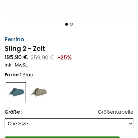
2-Personen-Zelt
Doppeltes Dach aus Diamond-Polyester mit
Thermoisolierung 2000 mm
Innenzelt aus Moskitonetz
Zeltboden aus thermo-isolierendem Polyester 2500
Ferrino
mm
Sling 2 - Zelt
Abgedichtete Nähte des doppelten Daches und
195,90 €
259,90 €
-25%
des Zeltbodens garantieren Wasserdichtigkeit
inkl. MwSt.
Innenzelt mit Hüllen an der Struktur aufgehängt
Farbe
:
Blau
Unterschiedlich farbige Stangen für einfachen
Aufbau
Heringe aus Aluminium
Eingang und Belüftung: Apsis
Größe
:
Größentabelle
Moskitonetz-Türen
Belüftungsöffnungen
Belüftungssystem „camera air“ (mit Moskitonetz)