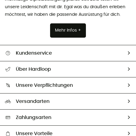
unsere Leidenschaft mit dir. Egal was du draußen erleben
möchtest, wir haben die passende Ausrüstung für dich.
Mehr Infos +
Kundenservice
Alle Hilfethemen
Über Hardloop
Sendungsverfolgung
Über uns
Größentabelle
Unsere Verpflichtungen
HardGuides
Rücksendung & Rückerstattung
Unser Fußabdruck
Unsere Botschafter
Versandarten
Vertrag widerrufen
Second hand
Auswahl an nachhaltigen Produkten
Zahlungsarten
Unsere Vorteile