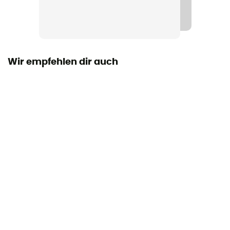
Maß
220 x 90 x 100 cm
Packmaß
14 x 39 cm
Wir empfehlen dir auch
Zelt - Typ
Tunnelzelt
Eingänge
1
Bodenfläche
0,9 m²
Anzahl Apsiden
1