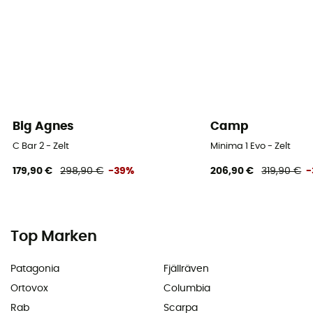
Big Agnes
Camp
C Bar 2 - Zelt
Minima 1 Evo - Zelt
179,90 €
298,90 €
-39%
206,90 €
319,90 €
-
Top Marken
Patagonia
Fjällräven
Ortovox
Columbia
Rab
Scarpa