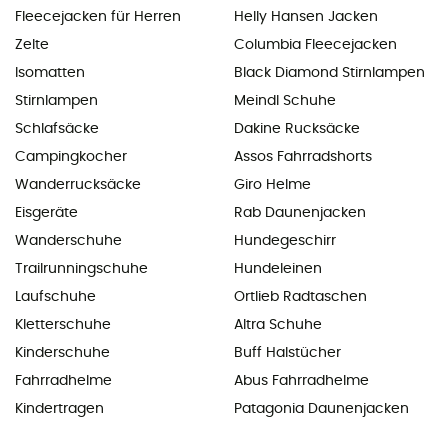
Fleecejacken für Herren
Helly Hansen Jacken
Zelte
Columbia Fleecejacken
Isomatten
Black Diamond Stirnlampen
Stirnlampen
Meindl Schuhe
Schlafsäcke
Dakine Rucksäcke
Campingkocher
Assos Fahrradshorts
Wanderrucksäcke
Giro Helme
Eisgeräte
Rab Daunenjacken
Wanderschuhe
Hundegeschirr
Trailrunningschuhe
Hundeleinen
Laufschuhe
Ortlieb Radtaschen
Kletterschuhe
Altra Schuhe
Kinderschuhe
Buff Halstücher
Fahrradhelme
Abus Fahrradhelme
Kindertragen
Patagonia Daunenjacken