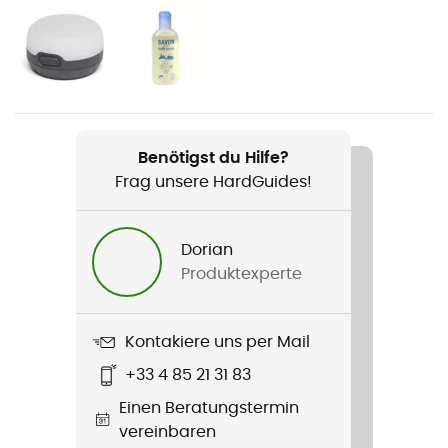
Gewicht
1 700 g
Produkt
Sling 2
Benötigst du Hilfe?
Volumen
Frag unsere HardGuides!
0,9 m3
Jahreszeit
Dorian
Dreijahreszeiten
Produktexperte
Anzahl Personen
2 Personen
Kontakiere uns per Mail
+33 4 85 21 31 83
Selbsttragend
Einen Beratungstermin
Nein
vereinbaren