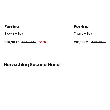
Polyester thermo-isolant
Ferrino
Ferrino
Blow 3 - Zelt
Thar 2 - Zelt
314,90 €
419,90 €
-25%
210,90 €
279,90 €
-
Herzschlag Second Hand