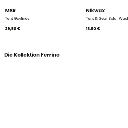
Außenzelt
Doppel
MSR
Nikwax
Tent Guylines
Tent & Gear Solar Was
Anzahl der Bögen
2
29,90 €
13,90 €
Anzahl der Bögen
Aluminium
Die Kollektion Ferrino
Wassersäule Außenzelt (mm)
2 000 mm
Wassersäule Zeltboden (mm)
2 500 mm
Außenzelt
Polyester Diamond thermo-isolant
Zeltboden