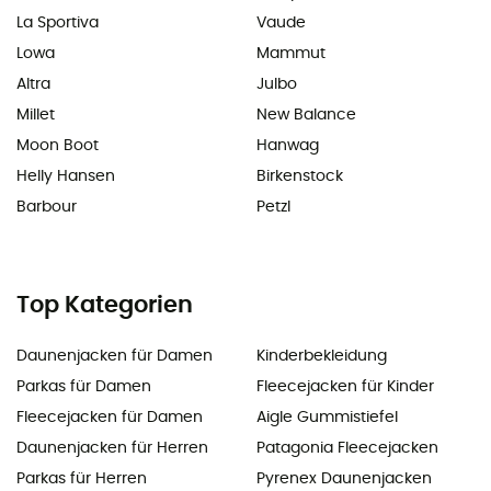
La Sportiva
Vaude
Lowa
Mammut
Altra
Julbo
Millet
New Balance
Moon Boot
Hanwag
Helly Hansen
Birkenstock
Barbour
Petzl
Top Kategorien
Daunenjacken für Damen
Kinderbekleidung
Parkas für Damen
Fleecejacken für Kinder
Fleecejacken für Damen
Aigle Gummistiefel
Daunenjacken für Herren
Patagonia Fleecejacken
Parkas für Herren
Pyrenex Daunenjacken