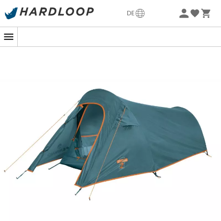
Zelt
ist platzsparend und schützt dich vor leichten
Sommerangebote🔥 -5% EXTRA ab 2 Produkten* Code
Unwettern dank seines
doppelten Daches aus
DE
Summer5
Diamond-Polyester mit Thermoisolierung 2000 mm
.
Der
Zeltboden
der
Sling 2
schützt dich vor dem
Morgentau dank seiner Zusammensetzung
aus
thermoisolierendem Polyester 2500 mm
. Darüber
hinaus bietet dir die Apsis dieses
Tunnelzeltes
einen
erheblichen Stauraum für deine Ausrüstung und die
deines Wanderpartners. Der Aufbau der
Sling 2
wird
durch die unterschiedlich farbigen Stangen erleichtert.
Zusammengepackt wird dieses
Ferrino-Zelt
sehr
kompakt
und
leicht
, was den Transport erleichtert.
Schließlich ist der Raum zwischen dem
doppelten
Dach
und der Basis des
Ferrino-Zeltes
verstellbar, was
es ermöglicht, den Luftdurchsatz je nach
Wetterbedingungen zu erhöhen oder zu verringern.
Tunnelstruktur,
mit zwei vorgefertigten Stangen aus
Duraluminium