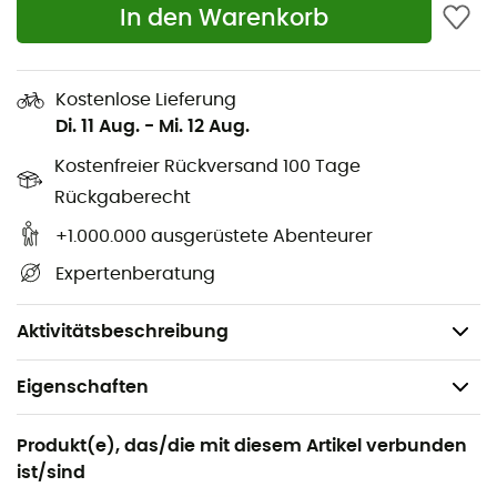
In den Warenkorb
Taschen für Gegenstände
Abspannsystem zur Befestigung des Zeltes
Lampenhalter-Haken
Kostenlose Lieferung
Aufbewahrungstasche
Di. 11 Aug.
-
Mi. 12 Aug.
Reparaturset
Kostenfreier Rückversand 100 Tage
Volumen: 0,9 m3
Rückgaberecht
Abmessungen: 270
x 120 x 100 cm
+1.000.000 ausgerüstete Abenteurer
Abmessungen zusammengepackt: 39 x 14 cm
Expertenberatung
Mindestgewicht: 1,50 kg
Maximalgewicht: 1,70 kg
Aktivitätsbeschreibung
Eigenschaften
Geeignet für
Produkt(e), das/die mit diesem Artikel verbunden
Camping / Biwak
ist/sind