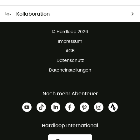
Kostenloser Versand ab 100 €
Kollaboration
Kostenfreier Rückversand - 100 Tage Rückgaberecht
Partnerprogramm
Kundenservice ist kostenlos
© Hardloop 2026
Impressum
AGB
Datenschutz
Dateneinstellungen
Noch mehr Abenteuer
Hardloop International