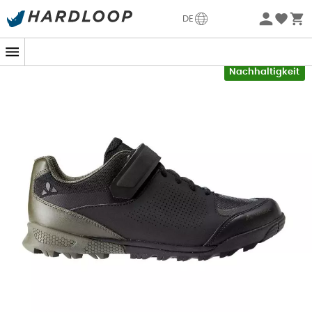
Sommerangebote🔥 -5% EXTRA ab 2 Produkten* Code
DE
Summer5
-5% Extra - Code Summer5
Nachhaltigkeit