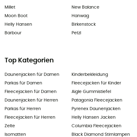
Millet
New Balance
Moon Boot
Hanwag
Helly Hansen
Birkenstock
Barbour
Petzl
Top Kategorien
Daunenjacken für Damen
Kinderbekleidung
Parkas für Damen
Fleecejacken für Kinder
Fleecejacken für Damen
Aigle Gummistiefel
Daunenjacken für Herren
Patagonia Fleecejacken
Parkas für Herren
Pyrenex Daunenjacken
Fleecejacken für Herren
Helly Hansen Jacken
Zelte
Columbia Fleecejacken
Isomatten
Black Diamond Stirnlampen