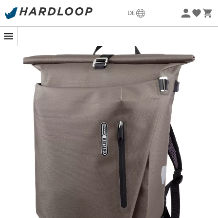
Sommerangebote🔥 -5% EXTRA ab 2 Produkten* Code
DE
Summer5
Nachhaltigkeit