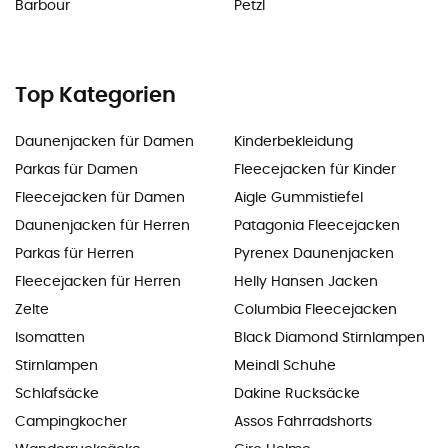
Barbour
Petzl
Top Kategorien
Daunenjacken für Damen
Kinderbekleidung
Parkas für Damen
Fleecejacken für Kinder
Fleecejacken für Damen
Aigle Gummistiefel
Daunenjacken für Herren
Patagonia Fleecejacken
Parkas für Herren
Pyrenex Daunenjacken
Fleecejacken für Herren
Helly Hansen Jacken
Zelte
Columbia Fleecejacken
Isomatten
Black Diamond Stirnlampen
Stirnlampen
Meindl Schuhe
Schlafsäcke
Dakine Rucksäcke
Campingkocher
Assos Fahrradshorts