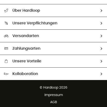
Alle Hilfethemen
Über Hardloop
Sendungsverfolgung
Über uns
Größentabelle
Unsere Verpflichtungen
HardGuides
Rücksendung & Rückerstattung
Unser Fußabdruck
Unsere Botschafter
Versandarten
Vertrag widerrufen
Second hand
Auswahl an nachhaltigen Produkten
Zahlungsarten
Unsere Vorteile
Kostenloser Versand ab 100 €
Kollaboration
Kostenfreier Rückversand - 100 Tage Rückgaberecht
Partnerprogramm
Kundenservice ist kostenlos
© Hardloop 2026
Impressum
AGB