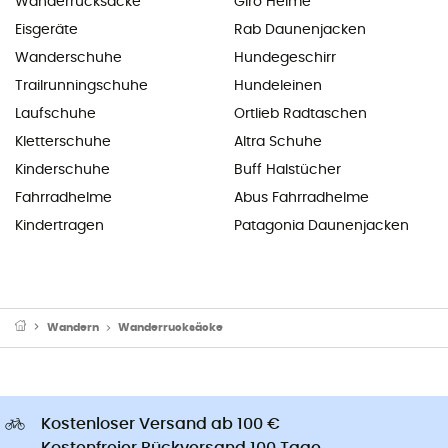
Wanderrucksäcke
Giro Helme
Eisgeräte
Rab Daunenjacken
Wanderschuhe
Hundegeschirr
Trailrunningschuhe
Hundeleinen
Laufschuhe
Ortlieb Radtaschen
Kletterschuhe
Altra Schuhe
Kinderschuhe
Buff Halstücher
Fahrradhelme
Abus Fahrradhelme
Kindertragen
Patagonia Daunenjacken
Wandern
Wanderrucksäcke
Kostenloser Versand ab 100 €
Kostenfreier Rückversand 100 Tage