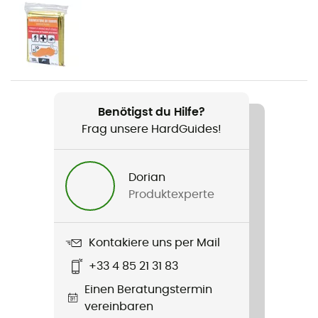
Gewicht
1300 g
Produkt
Vario
Benötigst du Hilfe?
Zusatzinformation
Frag unsere HardGuides!
Sans PVC
Wasserdichtigkeit
Dorian
Ja
Produktexperte
Label
Origine Européenne Garantie
Kontakiere uns per Mail
+33 4 85 21 31 83
Volumen
Einen Beratungstermin
23 L
vereinbaren