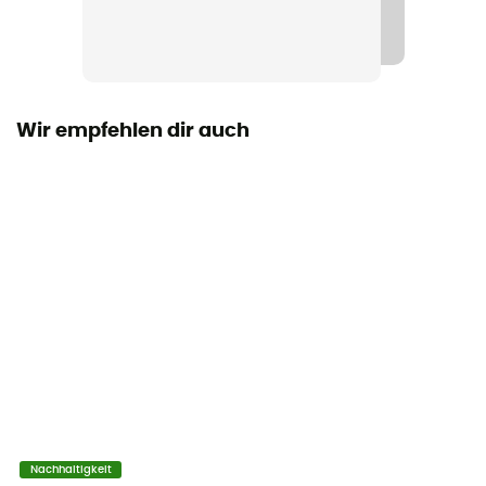
Maß
50 x 28 x 20 cm
Material
PS33 - nylon fabric coated with PU
Wir empfehlen dir auch
Anzahl der Taschen
Dieses Produkt enthält 1 Beutel
Symbol IP Ortlieb
IP 64 - Produit complètement étanche à la poussière
et contre les éclaboussures dans toutes les directions
Anbringen der Tasche
Quick-Lock 2.1
Ort der Tasche
Hintere
Nachhaltigkeit