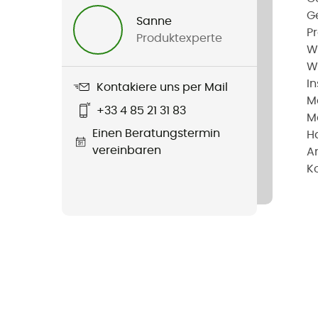
G
Sanne
P
Produktexperte
W
W
I
Kontakiere uns per Mail
M
+33 4 85 21 31 83
M
Einen Beratungstermin
H
vereinbaren
A
K