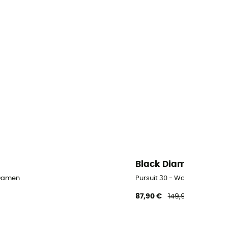
Black Diamond
 Damen
Pursuit 30 - Wanderrucksa
87,90 €
149,90 €
-41%