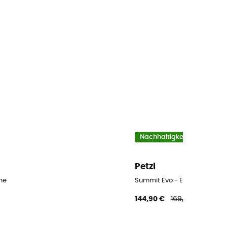
Nachhaltigkeit
Petzl
he
Summit Evo - Eispickel
144,90 €
169,90 €
-14%