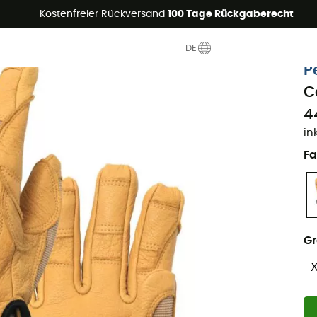
Sommerangebote🔥 -5% EXTRA ab 2 Produkten* Code Summer5
Kostenfreier Rückversand
100 Tage Rückgaberecht
DE
P
C
4
in
Fa
G