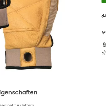
igenschaften
eeignet für
Klettern