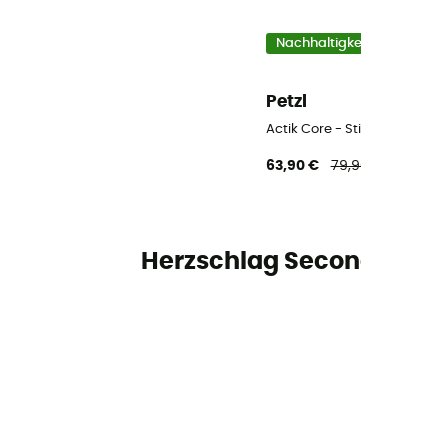
Nachhaltigkeit
Petzl
Actik Core - Stirnlampe
63,90 €
79,90 €
-20%
Herzschlag Second Hand