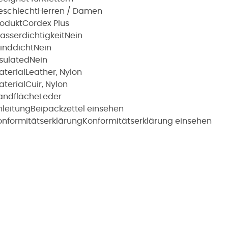
eschlecht
Herren / Damen
rodukt
Cordex Plus
asserdichtigkeit
Nein
inddicht
Nein
nsulated
Nein
aterial
Leather, Nylon
aterial
Cuir, Nylon
andfläche
Leder
nleitung
Beipackzettel einsehen
onformitätserklärung
Konformitätserklärung einsehen