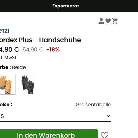
Expertenrat
Klettern
Kletterbekleidung
Kletterhandschuhe
etzl
ordex Plus - Handschuhe
4,90 €
54,90 €
-18%
kl. MwSt.
rbe
:
Beige
röße
:
Größentabelle
In den Warenkorb