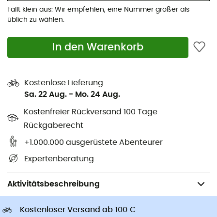
Wanderrucksäcke
Giro Helme
Fällt klein aus: Wir empfehlen, eine Nummer größer als
Eisgeräte
Rab Daunenjacken
üblich zu wählen.
Wanderschuhe
Hundegeschirr
In den Warenkorb
Trailrunningschuhe
Hundeleinen
Laufschuhe
Ortlieb Radtaschen
Kletterschuhe
Altra Schuhe
Kostenlose Lieferung
Kinderschuhe
Buff Halstücher
Sa. 22 Aug.
-
Mo. 24 Aug.
Fahrradhelme
Abus Fahrradhelme
Kostenfreier Rückversand 100 Tage
Kindertragen
Patagonia Daunenjacken
Rückgaberecht
+1.000.000 ausgerüstete Abenteurer
Expertenberatung
Damen
Outdoor Schuhe - Damen
Kletterschuhe - Damen
Aktivitätsbeschreibung
Kostenloser Versand ab 100 €