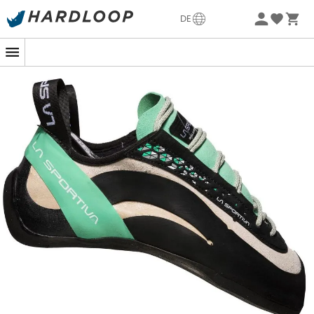
La Sportiva
La Sportiva
Sommerangebote🔥 -5% EXTRA ab 2 Produkten* Code
DE
Miura VS - Kletterschuhe - Damen
Aequilibrium ST GTX -
Summer5
90,90 €
139,90 €
-35%
164,90 €
329,90 €
Top Marken
Patagonia
Fjällräven
Ortovox
Columbia
Rab
Scarpa
La Sportiva
Vaude
Lowa
Mammut
Altra
Julbo
Millet
New Balance
Moon Boot
Hanwag
Helly Hansen
Birkenstock