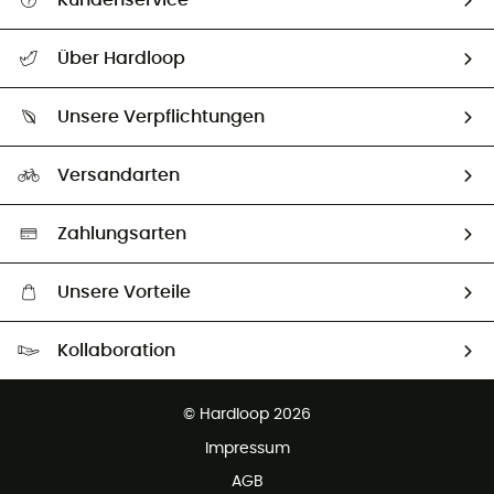
Kundenservice
Alle Hilfethemen
Über Hardloop
Sendungsverfolgung
Über uns
Größentabelle
Unsere Verpflichtungen
HardGuides
Rücksendung & Rückerstattung
Unser Fußabdruck
Unsere Botschafter
Versandarten
Vertrag widerrufen
Second hand
Auswahl an nachhaltigen Produkten
Zahlungsarten
Unsere Vorteile
Kostenloser Versand ab 100 €
Kollaboration
Kostenfreier Rückversand - 100 Tage Rückgaberecht
Partnerprogramm
Kundenservice ist kostenlos
© Hardloop 2026
Impressum
AGB