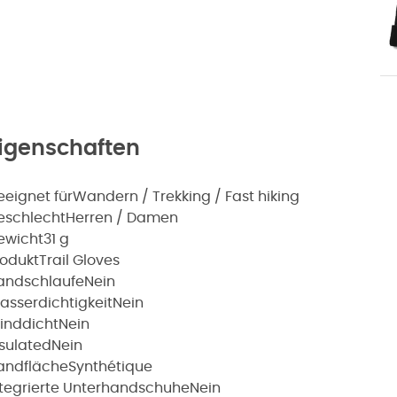
igenschaften
eeignet für
Wandern / Trekking / Fast hiking
eschlecht
Herren / Damen
ewicht
31 g
rodukt
Trail Gloves
andschlaufe
Nein
asserdichtigkeit
Nein
inddicht
Nein
nsulated
Nein
andfläche
Synthétique
ntegrierte Unterhandschuhe
Nein