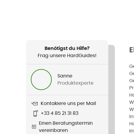
Benötigst du Hilfe?
E
Frag unsere HardGuides!
G
G
Sanne
G
Produktexperte
P
H
W
Kontakiere uns per Mail
W
+33 4 85 21 31 83
I
Einen Beratungstermin
H
vereinbaren
I