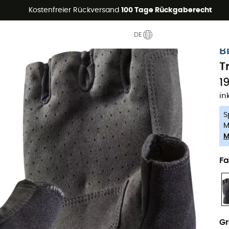
Sommerangebote🔥 -5% EXTRA ab 2 Produkten* Code Summer5
Kostenfreier Rückversand
100 Tage Rückgaberecht
DE
-5% Extra - Code Summer5
B
T
1
in
S
M
M
Fa
G