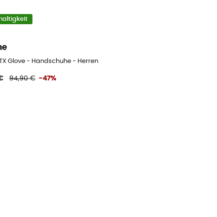
altigkeit
ne
GTX Glove - Handschuhe - Herren
€
94,90 €
-47%