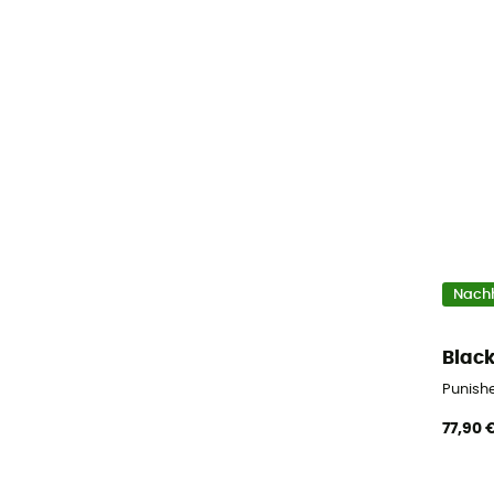
Nachh
Blac
Punish
77,90 