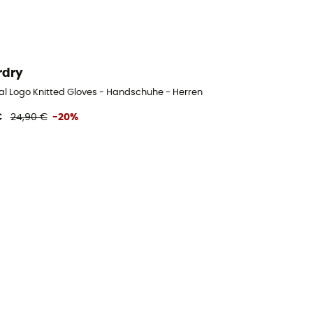
rdry
al Logo Knitted Gloves - Handschuhe - Herren
€
24,90 €
-20%