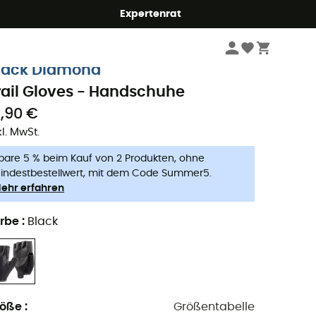
Expertenrat
Herren
Outdoor Bekleidung - Herren
Handschuhe & Fäustlinge
lack Diamond
rail Gloves - Handschuhe
9,90 €
kl. MwSt.
pare 5 % beim Kauf von 2 Produkten, ohne
indestbestellwert, mit dem Code Summer5.
ehr erfahren
rbe
:
Black
röße
:
Größentabelle