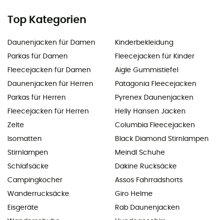
Top Kategorien
Daunenjacken für Damen
Kinderbekleidung
Parkas für Damen
Fleecejacken für Kinder
Fleecejacken für Damen
Aigle Gummistiefel
Daunenjacken für Herren
Patagonia Fleecejacken
Parkas für Herren
Pyrenex Daunenjacken
Fleecejacken für Herren
Helly Hansen Jacken
Zelte
Columbia Fleecejacken
Isomatten
Black Diamond Stirnlampen
Stirnlampen
Meindl Schuhe
Schlafsäcke
Dakine Rucksäcke
Campingkocher
Assos Fahrradshorts
Wanderrucksäcke
Giro Helme
Eisgeräte
Rab Daunenjacken