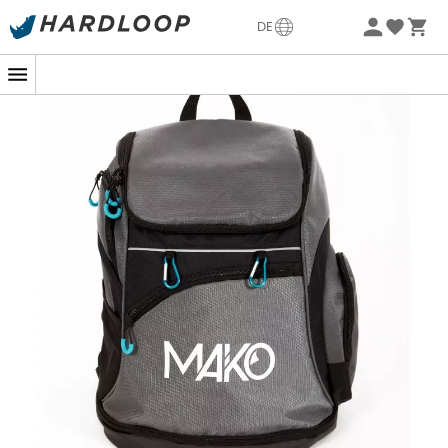
Sommerangebote🔥 -5% EXTRA ab 2 Produkten* Code
DE
Summer5