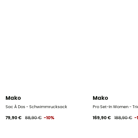
Mako
Mako
Sac À Dos - Schwimmrucksack
Pro Set-In Women - Tr
79,90 €
88,90 €
-10%
169,90 €
188,90 €
-