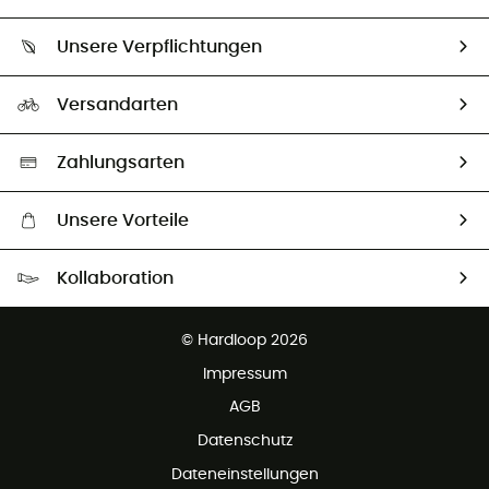
Sendungsverfolgung
Über uns
Größentabelle
Unsere Verpflichtungen
HardGuides
Rücksendung & Rückerstattung
Unser Fußabdruck
Unsere Botschafter
Versandarten
Vertrag widerrufen
Second hand
Auswahl an nachhaltigen Produkten
Zahlungsarten
Unsere Vorteile
Kostenloser Versand ab 100 €
Kollaboration
Kostenfreier Rückversand - 100 Tage Rückgaberecht
Partnerprogramm
Kundenservice ist kostenlos
© Hardloop 2026
Impressum
AGB
Datenschutz
Dateneinstellungen