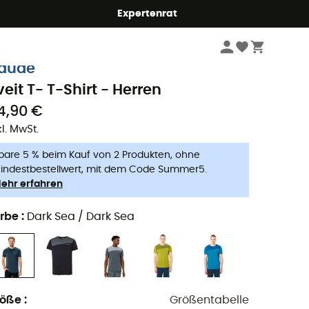
Expertenrat
Herren
Outdoor Bekleidung - Herren
Outdoor T-Shirts - Herren
aude
veit T- T-Shirt - Herren
4,90 €
kl. MwSt.
pare 5 % beim Kauf von 2 Produkten, ohne
indestbestellwert, mit dem Code Summer5.
ehr erfahren
rbe
:
Dark Sea / Dark Sea
röße
:
Größentabelle