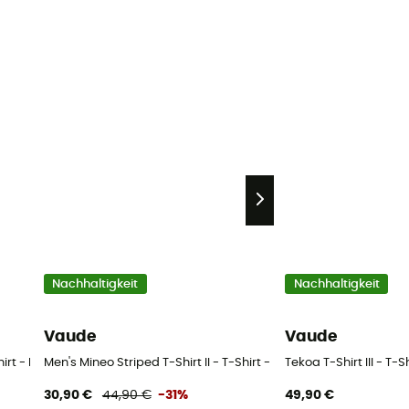
Nachhaltigkeit
Nachhaltigkeit
Vaude
Vaude
hirt - Herren
Men's Mineo Striped T-Shirt II - T-Shirt - Herren
Tekoa T-Shirt III - T-S
30,90 €
44,90 €
-31%
49,90 €