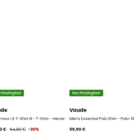
hhaltigkeit
Nachhaltigkeit
ude
Vaude
oor LS T-Shirt III - T-Shirt - Herren
Men's Essential Polo Shirt - Polo-S
0 €
64,90 €
-30%
59,90 €