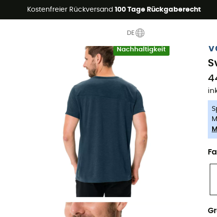
Sommerangebote🔥 -5% EXTRA ab 2 Produkten* Code Summer5
Kostenfreier Rückversand
100 Tage Rückgaberecht
DE
-5% Extra - Code Summer5
V
Nachhaltigkeit
S
4
in
S
M
M
Fa
G