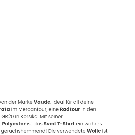
 von der Marke
Vaude
, ideal für all deine
rata
im Mercantour, eine
Radtour
in den
GR20 in Korsika. Mit seiner
t
Polyester
ist das
Sveit T-Shirt
ein wahres
und geruchshemmend! Die verwendete
Wolle
ist