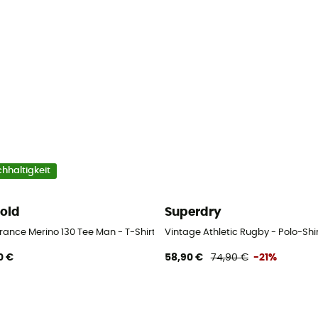
hhaltigkeit
old
Superdry
rance Merino 130 Tee Man - T-Shirt - Herren
Vintage Athletic Rugby - Polo-Shir
0 €
58,90 €
74,90 €
-21%