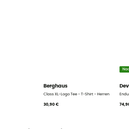
Nac
Berghaus
Dev
Class XL-Logo Tee - T-Shirt - Herren
Endu
30,90 €
74,9