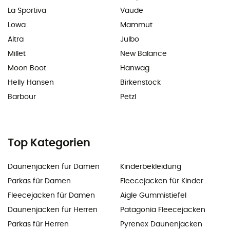
La Sportiva
Vaude
Lowa
Mammut
Altra
Julbo
Millet
New Balance
Moon Boot
Hanwag
Helly Hansen
Birkenstock
Barbour
Petzl
Top Kategorien
Daunenjacken für Damen
Kinderbekleidung
Parkas für Damen
Fleecejacken für Kinder
Fleecejacken für Damen
Aigle Gummistiefel
Daunenjacken für Herren
Patagonia Fleecejacken
Parkas für Herren
Pyrenex Daunenjacken