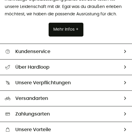
unsere Leidenschaft mit dir. Egal was du draußen erleben
möchtest, wir haben die passende Ausrüstung für dich.
Mehr Infos +
Kundenservice
Alle Hilfethemen
Über Hardloop
Sendungsverfolgung
Über uns
Größentabelle
Unsere Verpflichtungen
HardGuides
Rücksendung & Rückerstattung
Unser Fußabdruck
Unsere Botschafter
Versandarten
Vertrag widerrufen
Second hand
Auswahl an nachhaltigen Produkten
Zahlungsarten
Unsere Vorteile