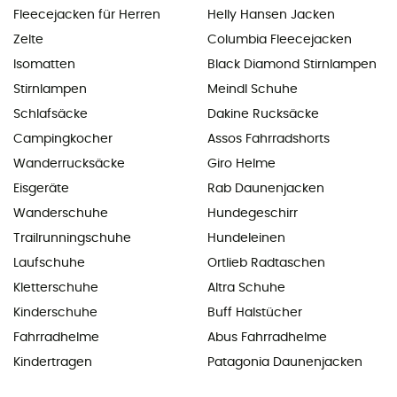
Fleecejacken für Herren
Helly Hansen Jacken
Zelte
Columbia Fleecejacken
Isomatten
Black Diamond Stirnlampen
Stirnlampen
Meindl Schuhe
Schlafsäcke
Dakine Rucksäcke
Campingkocher
Assos Fahrradshorts
Wanderrucksäcke
Giro Helme
Eisgeräte
Rab Daunenjacken
Wanderschuhe
Hundegeschirr
Trailrunningschuhe
Hundeleinen
Laufschuhe
Ortlieb Radtaschen
Kletterschuhe
Altra Schuhe
Kinderschuhe
Buff Halstücher
Fahrradhelme
Abus Fahrradhelme
Kindertragen
Patagonia Daunenjacken