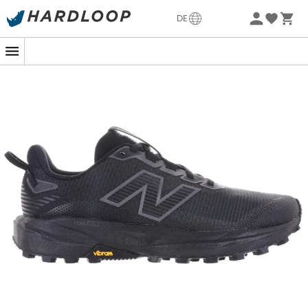
Sommerangebote🔥 -5% EXTRA ab 2 Produkten* Code
DE
Summer5