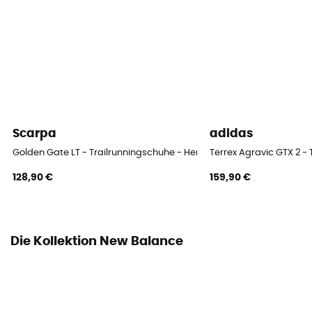
Läufer-Typ
Alle Gewichtsklassen
Verschlusssystem
Schnürung
Obermaterial
Mesh
Scarpa
adidas
Golden Gate LT - Trailrunningschuhe - Herren
Terrex Agravic GTX 2 -
128,90 €
159,90 €
Die Kollektion New Balance