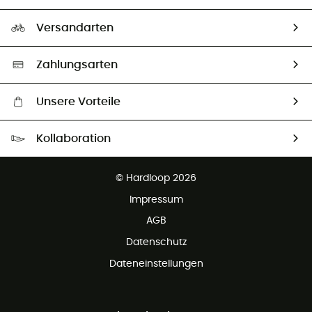
HardGuides
Rücksendung & Rückerstattung
Unser Fußabdruck
Unsere Botschafter
Versandarten
Vertrag widerrufen
Second hand
Auswahl an nachhaltigen Produkten
Zahlungsarten
Unsere Vorteile
Kostenloser Versand ab 100 €
Kollaboration
Kostenfreier Rückversand - 100 Tage Rückgaberecht
Partnerprogramm
Kundenservice ist kostenlos
© Hardloop 2026
Impressum
AGB
Datenschutz
Dateneinstellungen