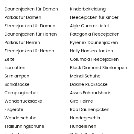
Daunenjacken für Damen
Kinderbekleidung
Parkas für Damen
Fleecejacken für Kinder
Fleecejacken für Damen
Aigle Gummistiefel
Daunenjacken für Herren
Patagonia Fleecejacken
Parkas für Herren
Pyrenex Daunenjacken
Fleecejacken für Herren
Helly Hansen Jacken
Zelte
Columbia Fleecejacken
Isomatten
Black Diamond Stirnlampen
Stirnlampen
Meindl Schuhe
Schlafsäcke
Dakine Rucksäcke
Campingkocher
Assos Fahrradshorts
Wanderrucksäcke
Giro Helme
Eisgeräte
Rab Daunenjacken
Wanderschuhe
Hundegeschirr
Trailrunningschuhe
Hundeleinen