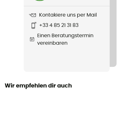
Untergrund
Weg
Kontakiere uns per Mail
+33 4 85 21 31 83
Wasserdichtigkeit
Einen Beratungstermin
Nein
vereinbaren
Zwischensohle
FuelCell
Pronation
Neutral
Wir empfehlen dir auch
Austauschbare Innensohle
Ja
Laufsohle
Vibram