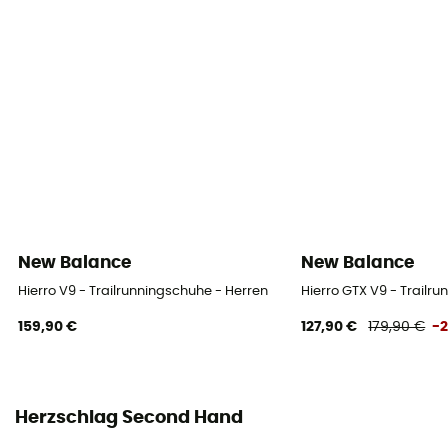
New Balance
New Balance
Hierro V9 - Trailrunningschuhe - Herren
Hierro GTX V9 - Trailr
159,90 €
127,90 €
179,90 €
-
Herzschlag Second Hand