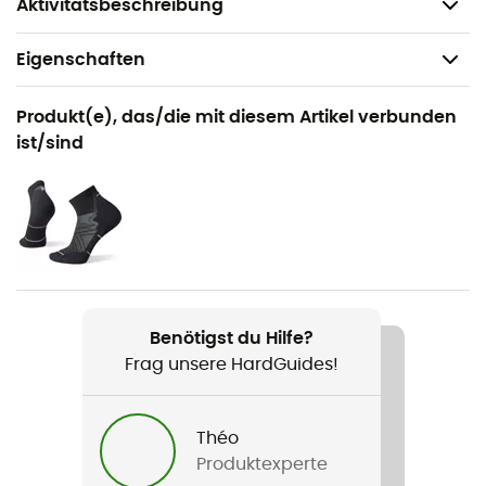
Gewicht: 2 x 302 g
Aktivitätsbeschreibung
Eigenschaften
Geeignet für
Produkt(e), das/die mit diesem Artikel verbunden
Trailrunning
ist/sind
Geschlecht
Herren
Gewicht
2 x 302 g
Benötigst du Hilfe?
Produkt
Frag unsere HardGuides!
FuelCell Rebel Trail
Wöchentliche Trainingsdistanz
Théo
Mehr als 30 km
Produktexperte