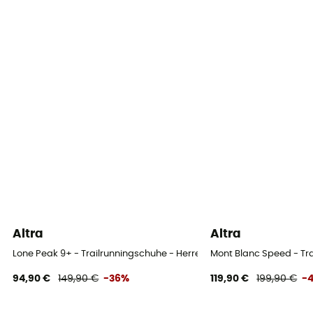
Altra
Altra
Lone Peak 9+ - Trailrunningschuhe - Herren
Mont Blanc Speed - Tr
94,90 €
149,90 €
-36%
119,90 €
199,90 €
-