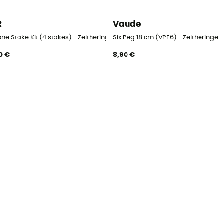
R
Vaude
ne Stake Kit (4 stakes) - Zeltheringe
Six Peg 18 cm (VPE6) - Zeltheringe
0 €
8,90 €