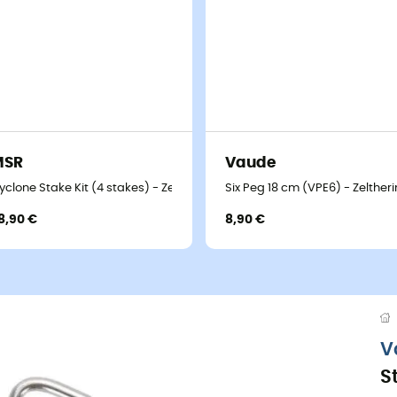
MSR
Vaude
yclone Stake Kit (4 stakes) - Zeltheringe
Six Peg 18 cm (VPE6) - Zelther
8,90 €
8,90 €
V
S