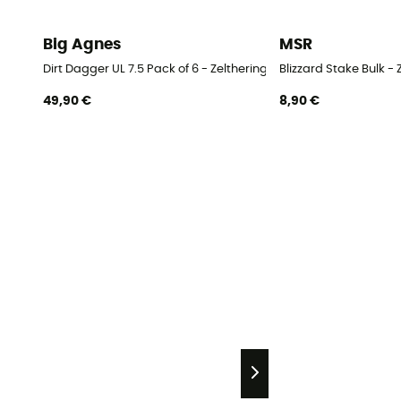
Big Agnes
MSR
Dirt Dagger UL 7.5 Pack of 6 - Zeltheringe
Blizzard Stake Bulk - 
49,90 €
8,90 €