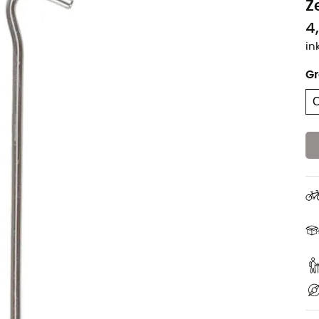
Z
4
in
G