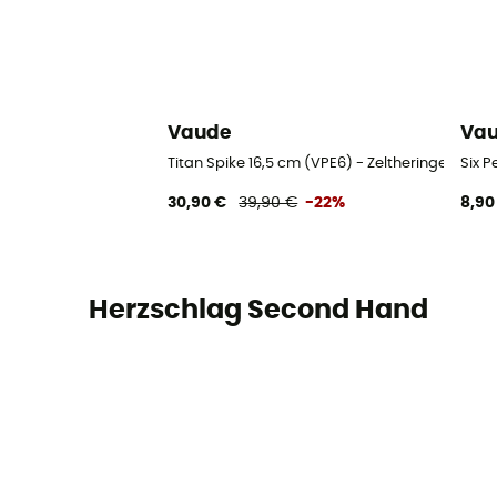
Vaude
Va
Titan Spike 16,5 cm (VPE6) - Zeltheringe
Six P
30,90 €
39,90 €
-22%
8,90
Herzschlag Second Hand