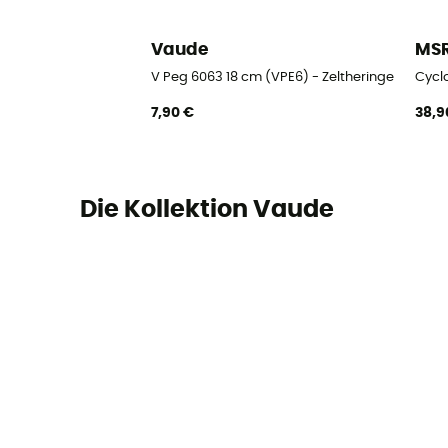
Vaude
MS
V Peg 6063 18 cm (VPE6) - Zeltheringe
Cyclo
7,90 €
38,9
Die Kollektion Vaude