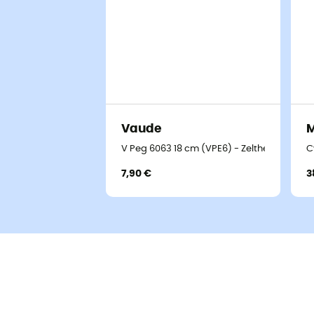
Vaude
V Peg 6063 18 cm (VPE6) - Zeltheringe
C
7,90 €
3