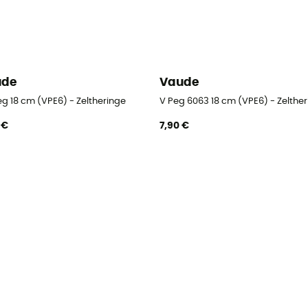
ude
Vaude
eg 18 cm (VPE6) - Zeltheringe
V Peg 6063 18 cm (VPE6) - Zelthe
 €
7,90 €