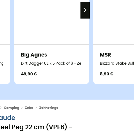
Big Agnes
MSR
inge
Dirt Dagger UL 7.5 Pack of 6 - Zeltheringe
Blizzard Stake Bul
49,90 €
8,90 €
Camping
Zelte
Zeltheringe
aude
teel Peg 22 cm (VPE6) -