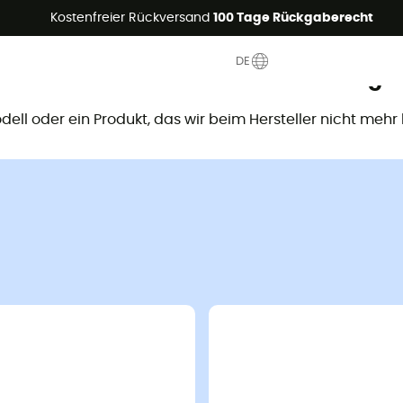
Sommerangebote🔥 -5% EXTRA ab 2 Produkten* Code Summer5
Kostenfreier Rückversand
100 Tage Rückgaberecht
DE
ieses Produkt ist nicht mehr verfügb
Modell oder ein Produkt, das wir beim Hersteller nicht mehr