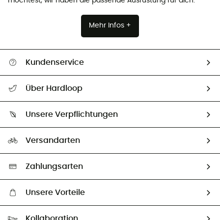
möchtest, wir haben die passende Ausrüstung für dich.
Mehr Infos +
Kundenservice
Alle Hilfethemen
Über Hardloop
Sendungsverfolgung
Über uns
Größentabelle
Unsere Verpflichtungen
HardGuides
Rücksendung & Rückerstattung
Unser Fußabdruck
Unsere Botschafter
Versandarten
Vertrag widerrufen
Second hand
Auswahl an nachhaltigen Produkten
Zahlungsarten
Unsere Vorteile
Kostenloser Versand ab 100 €
Kollaboration