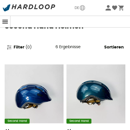
Sommerangebote🔥 -5% EXTRA ab 2 Produkten* Code
DE
Summer5
Second Hand Helmen
6
Ergebnisse
Filter
(
0
)
Sortieren
Second Hand
Second Hand