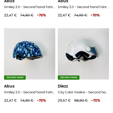
Abus
Abus
Smiley 2.0 - Second hand Fahrradhelm - Kind - Blau - 45-50 cm
Smiley 2.0 - Second hand Fahrradhelm - Blau - 45-50 cm
22,47 €
74,90 €
-
70
%
22,47 €
74,90 €
-
70
%
Second Hand
Second Hand
Abus
Diezz
Smiley 2.0 - Second hand Fahrradhelm - Kind - Blau - 50-55 cm
City Color Visière - Second hand Skihelm - Weiß - 52-58 cm
22,47 €
74,90 €
-
70
%
29,67 €
98,90 €
-
70
%