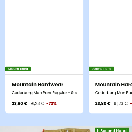
Second Hand
Second Hand
Mountain Hardwear
Mountain Har
Cederberg Man Pant Regular - Second Hand Hose - Herren - Sc
Cederberg Man Pant
23,80 €
91,23 €
-73%
23,80 €
91,23 €
Nachhaltigkeit
Second Hand