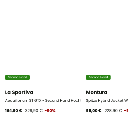
Second Hand
Second Hand
La Sportiva
Montura
Aequilibrium ST GTX - Second Hand Hochtourenschuhe - Herren - S
Spitze Hybrid Jacket 
164,90 €
329,90 €
-50%
95,00 €
228,90 €
-