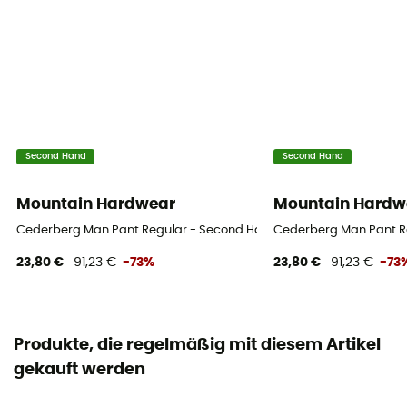
Second Hand
Second Hand
Mountain Hardwear
Mountain Hardw
Cederberg Man Pant Regular - Second Hand Hose - Herren - Schwa
Cederberg Man Pant Re
23,80 €
91,23 €
-73%
23,80 €
91,23 €
-73
Produkte, die regelmäßig mit diesem Artikel
gekauft werden