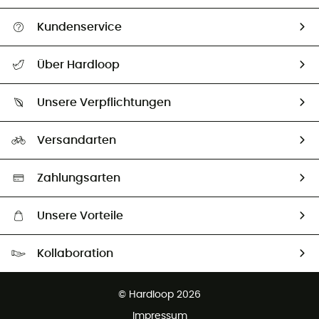
Kundenservice
Alle Hilfethemen
Über Hardloop
Sendungsverfolgung
Über uns
Größentabelle
Unsere Verpflichtungen
HardGuides
Rücksendung & Rückerstattung
Unser Fußabdruck
Unsere Botschafter
Versandarten
Vertrag widerrufen
Second hand
Auswahl an nachhaltigen Produkten
Zahlungsarten
Unsere Vorteile
Kostenloser Versand ab 100 €
Kollaboration
Kostenfreier Rückversand - 100 Tage Rückgaberecht
Partnerprogramm
Kundenservice ist kostenlos
© Hardloop 2026
Impressum