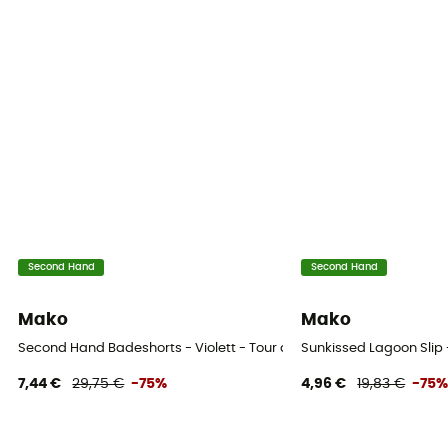
Second Hand
Second Hand
Mako
Mako
Second Hand Badeshorts - Violett - Tour de taille 70-75 cm
Sunkissed Lagoon Slip 
7,44 €
29,75 €
-75%
4,96 €
19,83 €
-75