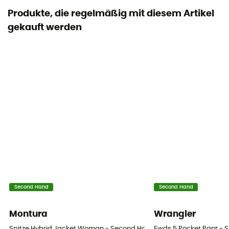
Produkte, die regelmäßig mit diesem Artikel
gekauft werden
Second Hand
Second Hand
Montura
Wrangler
Spitze Hybrid Jacket Woman - Second Hand Softshelljacke - Damen
Fwds 5 Pocket Pant - 