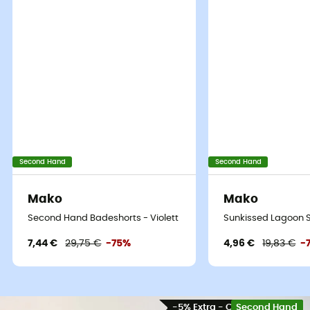
Second Hand
Second Hand
Mako
Mako
Second Hand Badeshorts - Violett - Tour de taille 70-75 cm
Sunkissed Lagoon Sl
7,44 €
29,75 €
-75%
4,96 €
19,83 €
-
-5% Extra - Code Summer5
Second Hand