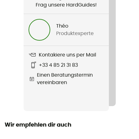
Frag unsere HardGuides!
Produkt
Men's Mission Jacket 1mm
Théo
Produktexperte
Label
Second hand
Kontakiere uns per Mail
Zustand
+33 4 85 21 31 83
Aufbereitetes Produkt
Einen Beratungstermin
vereinbaren
Wir empfehlen dir auch