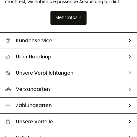
möchtest, wir haben die passende Ausrüstung für dich.
Mehr Infos +
Kundenservice
Alle Hilfethemen
Über Hardloop
Sendungsverfolgung
Über uns
Größentabelle
Unsere Verpflichtungen
HardGuides
Rücksendung & Rückerstattung
Unser Fußabdruck
Unsere Botschafter
Versandarten
Vertrag widerrufen
Second hand
Auswahl an nachhaltigen Produkten
Zahlungsarten
Unsere Vorteile
Kostenloser Versand ab 100 €