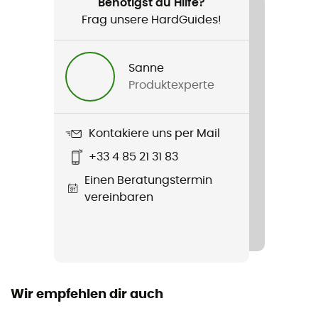
Herren
Benötigst du Hilfe?
Frag unsere HardGuides!
Produkt
Blouson ski
Sanne
Produktexperte
Label
Second hand
Kontakiere uns per Mail
Zustand
+33 4 85 21 31 83
Guter Zustand
Einen Beratungstermin
vereinbaren
Wir empfehlen dir auch