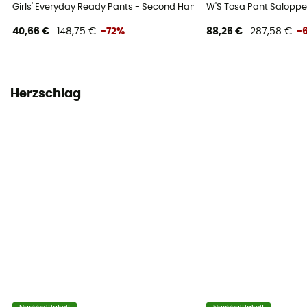
Girls' Everyday Ready Pants - Second Hand Skihose - Kind - Mehrfa
W'S Tosa Pant Saloppe
40,66 €
148,75 €
-72%
88,26 €
287,58 €
-
Herzschlag