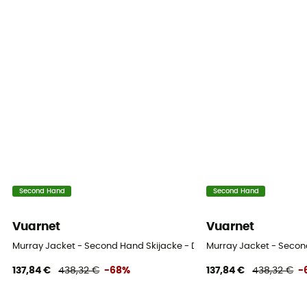
Second Hand
Second Hand
Vuarnet
Vuarnet
Murray Jacket - Second Hand Skijacke - Damen - Weiß - S
Murray Jacket - Secon
137,84 €
438,32 €
-68%
137,84 €
438,32 €
-