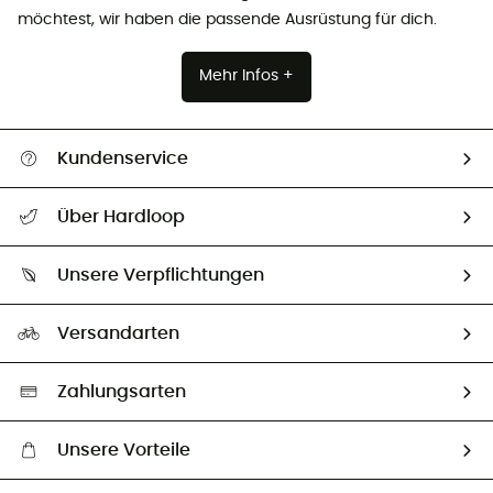
möchtest, wir haben die passende Ausrüstung für dich.
Mehr Infos +
Kundenservice
Alle Hilfethemen
Über Hardloop
Sendungsverfolgung
Über uns
Größentabelle
Unsere Verpflichtungen
HardGuides
Rücksendung & Rückerstattung
Unser Fußabdruck
Unsere Botschafter
Versandarten
Vertrag widerrufen
Second hand
Auswahl an nachhaltigen Produkten
Zahlungsarten
Unsere Vorteile
Kostenloser Versand ab 100 €