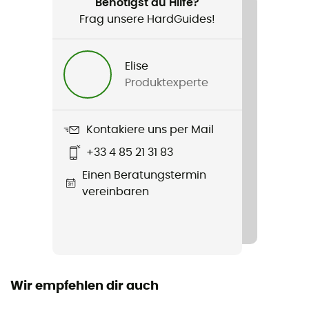
Damen
Benötigst du Hilfe?
Frag unsere HardGuides!
Produkt
V2 Samie Box
Elise
Produktexperte
Label
Second hand
Kontakiere uns per Mail
Zustand
+33 4 85 21 31 83
Neu ohne Etiketten
Einen Beratungstermin
vereinbaren
Wir empfehlen dir auch