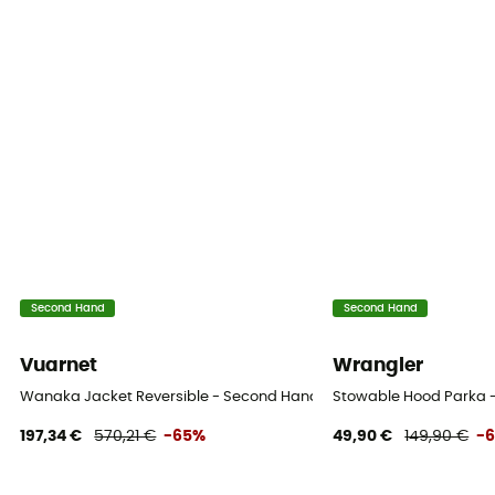
Second Hand
Second Hand
Vuarnet
Wrangler
Wanaka Jacket Reversible - Second Hand Parka - Herren - Mehrfar
Stowable Hood Parka -
197,34 €
570,21 €
-65%
49,90 €
149,90 €
-