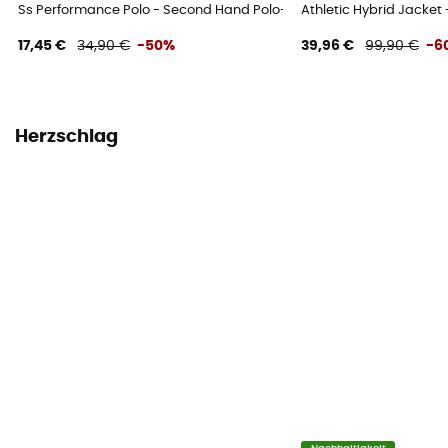
Ss Performance Polo - Second Hand Polo-Shirt - Herren - Grün - L
Athletic Hybrid Jacke
17,45 €
34,90 €
-50%
39,96 €
99,90 €
-6
Herzschlag