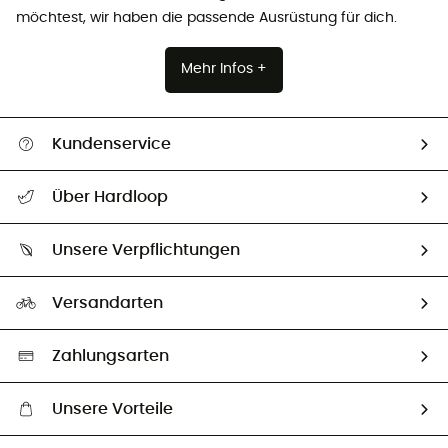
möchtest, wir haben die passende Ausrüstung für dich.
Mehr Infos +
Kundenservice
Alle Hilfethemen
Über Hardloop
Sendungsverfolgung
Über uns
Größentabelle
Unsere Verpflichtungen
HardGuides
Rücksendung & Rückerstattung
Unser Fußabdruck
Unsere Botschafter
Versandarten
Vertrag widerrufen
Second hand
Auswahl an nachhaltigen Produkten
Zahlungsarten
Unsere Vorteile
Kostenloser Versand ab 100 €