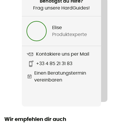
Herren
Benötigst du Hilfe?
Frag unsere HardGuides!
Produkt
Waterproof Puffer
Elise
Produktexperte
Label
Second hand
Kontakiere uns per Mail
Zustand
+33 4 85 21 31 83
Neu mit Etiketten
Einen Beratungstermin
vereinbaren
Wir empfehlen dir auch