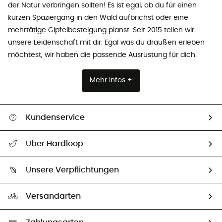
der Natur verbringen sollten! Es ist egal, ob du für einen
kurzen Spaziergang in den Wald aufbrichst oder eine
mehrtätige Gipfelbesteigung planst. Seit 2015 teilen wir
unsere Leidenschaft mit dir. Egal was du draußen erleben
möchtest, wir haben die passende Ausrüstung für dich.
Mehr Infos +
Kundenservice
Alle Hilfethemen
Über Hardloop
Sendungsverfolgung
Über uns
Größentabelle
Unsere Verpflichtungen
HardGuides
Rücksendung & Rückerstattung
Unser Fußabdruck
Unsere Botschafter
Versandarten
Vertrag widerrufen
Second hand
Auswahl an nachhaltigen Produkten