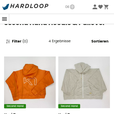
Sommerangebote🔥 -5% EXTRA ab 2 Produkten* Code
DE
Summer5
Second Hand Hoodie & Pullover
4
Ergebnisse
Filter
(
0
)
Sortieren
Second Hand
Second Hand