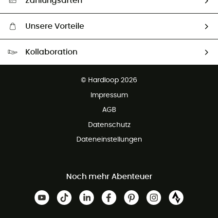
Zahlungsarten
Unsere Vorteile
Kostenloser Versand ab 100 €
Kollaboration
Kostenfreier Rückversand - 100 Tage Rückgaberecht
Partnerprogramm
Kundenservice ist kostenlos
© Hardloop 2026
Impressum
AGB
Datenschutz
Dateneinstellungen
Noch mehr Abenteuer